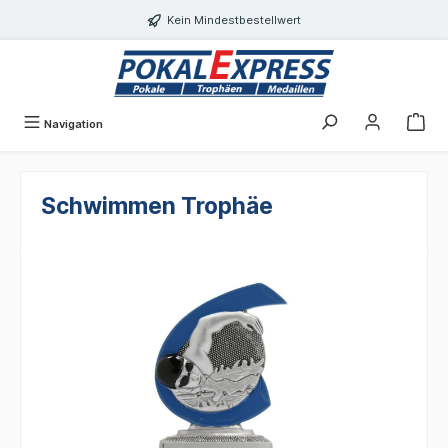
Einwilligungsdialog geöffnet
alt springen
Kein Mindestbestellwert
Navigation
Schwimmen Trophäe
Bildergalerie überspringen