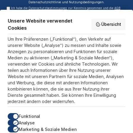
Datenschutzrichtlinie
und
Nutzungsbedingungen
.
Ich habe die
Datenschutzbestimmungen
zur Kenntnis genommen und die
AGB
gelesen und bin mit ihnen einverstanden.
Unsere Website verwendet
Service-Hotline
Übersicht
Cookies
Informationen
Um Ihre Präferenzen („Funktional“), den Verkehr auf
Zahlungs- und Versandarten
unserer Website („Analyse“) zu messen und Inhalte sowie
Anzeigen zu personalisieren und Funktionen für soziale
Sicher Einkaufen
Medien zu aktivieren („Marketing & Soziale Medien“),
verwenden wir Cookies und ähnliche Technologien. Wir
Über uns
teilen auch Informationen über Ihre Nutzung unserer
Der Pokal & Vereinsbedarf Onlineshop PokalExpress in Marl ist
Website mit unseren Partnern für soziale Medien, Analysen
Ihr Spezialist für Pokale, Medaillen und Trophäen aus Glas und
und Werbung, die diese mit anderen Informationen
Resin, mit einem Fokus auf Säulenpokalen. Unser herausragender
kombinieren können, die sie aus Ihrer Nutzung ihrer
Kundenservice zeichnet sich durch Schnelligkeit und
Dienste gesammelt haben. Sie können Ihre Einwilligung
Zuverlässigkeit aus, um jedem Anlass gerecht zu werden. Wir
jederzeit ändern oder widerrufen.
verstehen die Bedeutung jedes besonderen Moments und bieten
neben einer breiten Produktvielfalt einen Service, der Ihre
Erwartungen übertrifft. Ob online oder in unserem Showroom, bei
Funktional
PokalExpress erwartet Sie Qualität, die begeistert, und ein
Analyse
Kundenerlebnis, das überzeugt.
Marketing & Soziale Medien