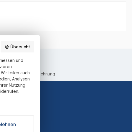
Übersicht
u messen und
vieren
Wir teilen auch
equemer Kauf auf Rechnung
edien, Analysen
Ihrer Nutzung
iderrufen.
ter und Sie
informiert
blehnen