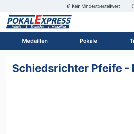
Einwilligungsdialog geöffnet
Kein Mindestbestellwert
springen
Zur Hauptnavigation springen
Medaillen
Pokale
T
Schiedsrichter Pfeife -
Bildergalerie überspringen