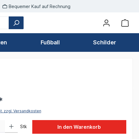
Bequemer Kauf auf Rechnung
ten
Fußball
Schilder
*
St. zzgl. Versandkosten
 Gib den gewünschten Wert ein oder benutze die Schaltflächen um die Anzah
Stk
In den Warenkorb