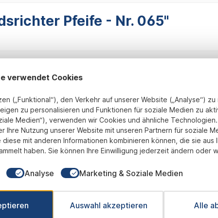
richter Pfeife - Nr. 065"
te verwendet Cookies
zen („Funktional“), den Verkehr auf unserer Website („Analyse“) z
eigen zu personalisieren und Funktionen für soziale Medien zu akti
ziale Medien“), verwenden wir Cookies und ähnliche Technologien. 
Fix und Fertig montiert
transparente Preisgestaltung
B
er Ihre Nutzung unserer Website mit unseren Partnern für soziale M
 diese mit anderen Informationen kombinieren können, die sie aus 
ammelt haben. Sie können Ihre Einwilligung jederzeit ändern oder w
Newsletter
Analyse
Marketing & Soziale Medien
 Sie jetzt einfach unseren regelmäßig erscheinenden Newslet
ets unter den Ersten sein, über neue Produkte und Angebote 
eptieren
Auswahl akzeptieren
Alle a
werden.