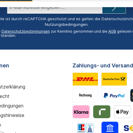
E-
Mail-
Adresse*
ite ist durch reCAPTCHA geschützt und es gelten die
Datenschutzricht
Nutzungsbedingungen
.
e
Datenschutzbestimmungen
zur Kenntnis genommen und die
AGB
gelesen u
rstanden.
onen
Zahlungs- und Versand
tzerklärung
recht
edingungen
gshinweise
m