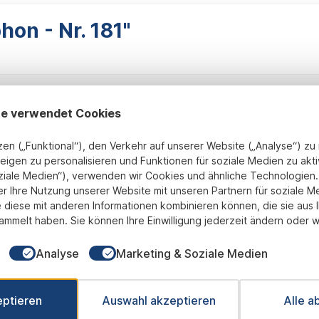
on - Nr. 181"
te verwendet Cookies
zen („Funktional“), den Verkehr auf unserer Website („Analyse“) z
eigen zu personalisieren und Funktionen für soziale Medien zu akti
ziale Medien“), verwenden wir Cookies und ähnliche Technologien. 
Fix und Fertig montiert
transparente Preisgestaltung
B
er Ihre Nutzung unserer Website mit unseren Partnern für soziale M
 diese mit anderen Informationen kombinieren können, die sie aus 
ammelt haben. Sie können Ihre Einwilligung jederzeit ändern oder w
Newsletter
Analyse
Marketing & Soziale Medien
 Sie jetzt einfach unseren regelmäßig erscheinenden Newslet
ets unter den Ersten sein, über neue Produkte und Angebote 
eptieren
Auswahl akzeptieren
Alle a
werden.