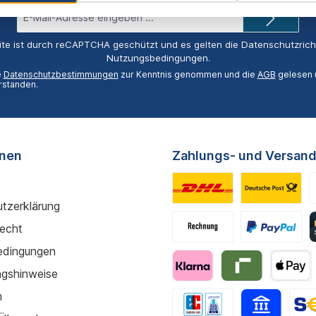
E-
Mail-
Adresse*
ite ist durch reCAPTCHA geschützt und es gelten die
Datenschutzricht
Nutzungsbedingungen
.
e
Datenschutzbestimmungen
zur Kenntnis genommen und die
AGB
gelesen u
rstanden.
onen
Zahlungs- und Versand
tzerklärung
recht
edingungen
gshinweise
m