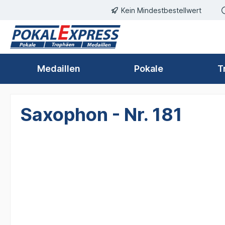
Einwilligungsdialog geöffnet
Kein Mindestbestellwert
springen
Zur Hauptnavigation springen
Medaillen
Pokale
T
Saxophon - Nr. 181
Bildergalerie überspringen