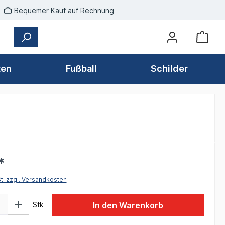
Bequemer Kauf auf Rechnung
ten
Fußball
Schilder
*
St. zzgl. Versandkosten
 Gib den gewünschten Wert ein oder benutze die Schaltflächen um die Anzah
Stk
In den Warenkorb