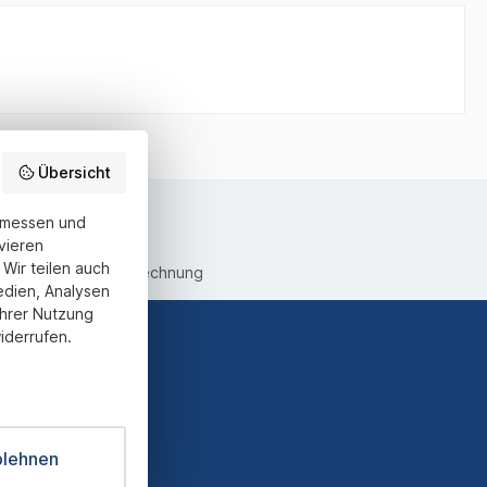
Übersicht
u messen und
vieren
Wir teilen auch
equemer Kauf auf Rechnung
edien, Analysen
Ihrer Nutzung
iderrufen.
ter und Sie
informiert
blehnen