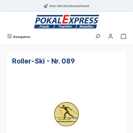
Einwilligungsdialog geöffnet
alt springen
Kein Mindestbestellwert
Navigation
Roller-Ski - Nr. 089
Bildergalerie überspringen