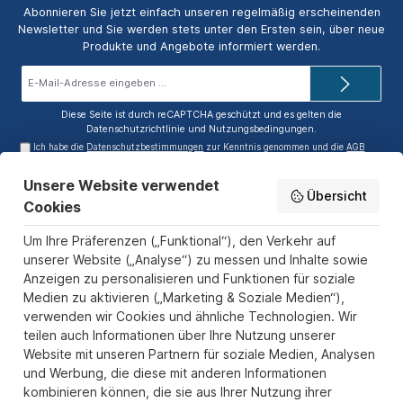
Abonnieren Sie jetzt einfach unseren regelmäßig erscheinenden
Newsletter und Sie werden stets unter den Ersten sein, über neue
Produkte und Angebote informiert werden.
E-
Mail-
Adresse*
Diese Seite ist durch reCAPTCHA geschützt und es gelten die
Datenschutzrichtlinie
und
Nutzungsbedingungen
.
Ich habe die
Datenschutzbestimmungen
zur Kenntnis genommen und die
AGB
gelesen und bin mit ihnen einverstanden.
Unsere Website verwendet
Service-Hotline
Übersicht
Cookies
Informationen
Um Ihre Präferenzen („Funktional“), den Verkehr auf
Zahlungs- und Versandarten
unserer Website („Analyse“) zu messen und Inhalte sowie
Anzeigen zu personalisieren und Funktionen für soziale
Sicher Einkaufen
Medien zu aktivieren („Marketing & Soziale Medien“),
verwenden wir Cookies und ähnliche Technologien. Wir
Über uns
teilen auch Informationen über Ihre Nutzung unserer
Der Pokal & Vereinsbedarf Onlineshop PokalExpress in Marl ist
Website mit unseren Partnern für soziale Medien, Analysen
Ihr Spezialist für Pokale, Medaillen und Trophäen aus Glas und
und Werbung, die diese mit anderen Informationen
Resin, mit einem Fokus auf Säulenpokalen. Unser herausragender
kombinieren können, die sie aus Ihrer Nutzung ihrer
Kundenservice zeichnet sich durch Schnelligkeit und