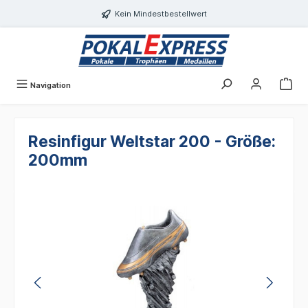
Einwilligungsdialog geöffnet
alt springen
Kein Mindestbestellwert
Navigation
Resinfigur Weltstar 200 - Größe:
200mm
Bildergalerie überspringen