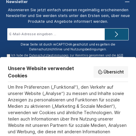
Newsletter
Abonnieren Sie jetzt einfach unseren regelmäßig erscheinenden
Newsletter und Sie werden stets unter den Ersten sein, über neue
Produkte und Angebote informiert werden.
E-
Mail-
Adresse*
Diese Seite ist durch reCAPTCHA geschützt und es gelten die
Datenschutzrichtlinie
und
Nutzungsbedingungen
.
Ich habe die
Datenschutzbestimmungen
zur Kenntnis genommen und die
AGB
gelesen und bin mit ihnen einverstanden.
Unsere Website verwendet
Service-Hotline
Übersicht
Cookies
Informationen
Um Ihre Präferenzen („Funktional“), den Verkehr auf
unserer Website („Analyse“) zu messen und Inhalte sowie
Zahlungs- und Versandarten
Anzeigen zu personalisieren und Funktionen für soziale
Sicher Einkaufen
Medien zu aktivieren („Marketing & Soziale Medien“),
verwenden wir Cookies und ähnliche Technologien. Wir
Über uns
teilen auch Informationen über Ihre Nutzung unserer
Der Pokal & Vereinsbedarf Onlineshop PokalExpress in Marl ist
Website mit unseren Partnern für soziale Medien, Analysen
Ihr Spezialist für Pokale, Medaillen und Trophäen aus Glas und
und Werbung, die diese mit anderen Informationen
Resin, mit einem Fokus auf Säulenpokalen. Unser herausragender