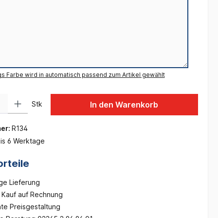
gs Farbe wird in automatisch passend zum Artikel gewählt
 Gib den gewünschten Wert ein oder benutze die Schaltflächen um die Anzah
Stk
In den Warenkorb
er:
R134
is 6 Werktage
rteile
ge Lieferung
Kauf auf Rechnung
te Preisgestaltung