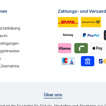
onen
Zahlungs- und Versand
tzerklärung
recht
edingungen
gshinweise
m
 Übernahme
Über uns