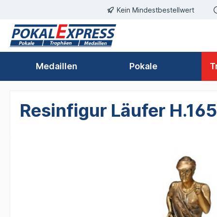
Kein Mindestbestellwert
springen
Zur Hauptnavigation springen
Medaillen
Pokale
T
Resinfigur Läufer H.1
Bildergalerie überspringen