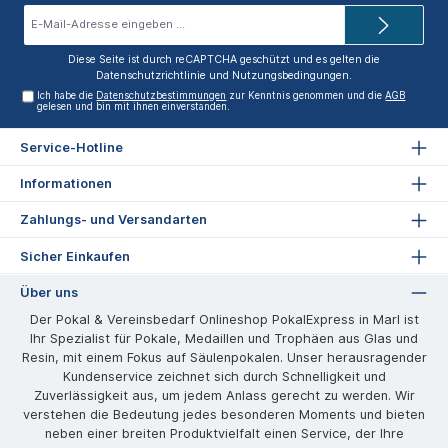
E-
Mail-
Adresse*
Diese Seite ist durch reCAPTCHA geschützt und es gelten die
Datenschutzrichtlinie
und
Nutzungsbedingungen
.
Ich habe die
Datenschutzbestimmungen
zur Kenntnis genommen und die
AGB
gelesen und bin mit ihnen einverstanden.
Service-Hotline
Informationen
Zahlungs- und Versandarten
Sicher Einkaufen
Über uns
Der Pokal & Vereinsbedarf Onlineshop PokalExpress in Marl ist
Ihr Spezialist für Pokale, Medaillen und Trophäen aus Glas und
Resin, mit einem Fokus auf Säulenpokalen. Unser herausragender
Kundenservice zeichnet sich durch Schnelligkeit und
Zuverlässigkeit aus, um jedem Anlass gerecht zu werden. Wir
verstehen die Bedeutung jedes besonderen Moments und bieten
neben einer breiten Produktvielfalt einen Service, der Ihre