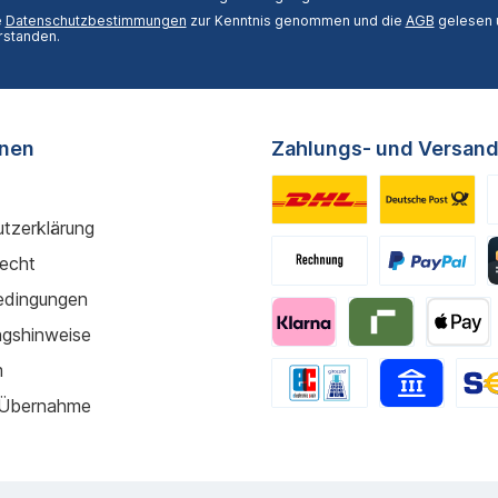
e
Datenschutzbestimmungen
zur Kenntnis genommen und die
AGB
gelesen u
rstanden.
onen
Zahlungs- und Versand
tzerklärung
recht
edingungen
gshinweise
m
 Übernahme