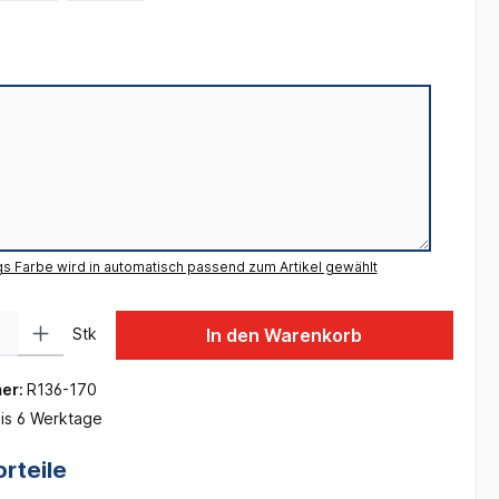
gs Farbe wird in automatisch passend zum Artikel gewählt
 Gib den gewünschten Wert ein oder benutze die Schaltflächen um die Anzah
Stk
In den Warenkorb
er:
R136-170
is 6 Werktage
rteile