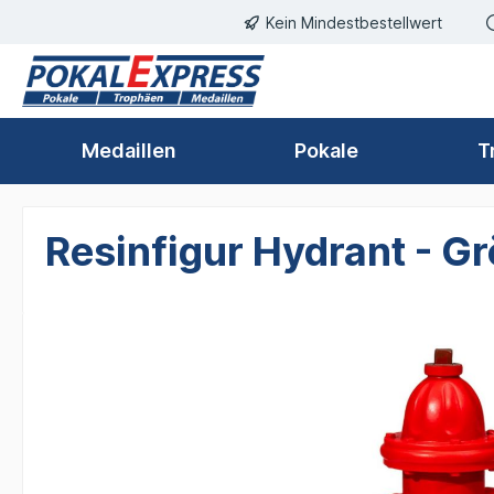
Kein Mindestbestellwert
springen
Zur Hauptnavigation springen
Medaillen
Pokale
T
Resinfigur Hydrant - 
Bildergalerie überspringen