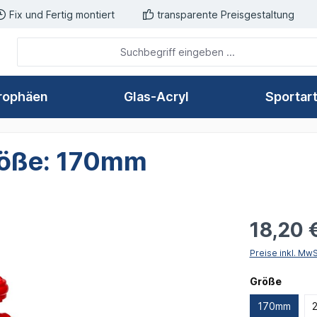
Fix und Fertig montiert
transparente Preisgestaltung
rophäen
Glas-Acryl
Sportar
Größe: 170mm
18,20 
Preise inkl. Mw
auswä
Größe
170mm