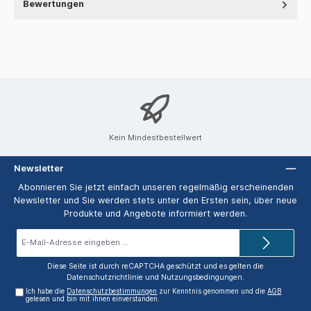
Bewertungen
Kein Mindestbestellwert
Newsletter
Abonnieren Sie jetzt einfach unseren regelmäßig erscheinenden
Newsletter und Sie werden stets unter den Ersten sein, über neue
Produkte und Angebote informiert werden.
E-
Mail-
Adresse*
Diese Seite ist durch reCAPTCHA geschützt und es gelten die
Datenschutzrichtlinie
und
Nutzungsbedingungen
.
Ich habe die
Datenschutzbestimmungen
zur Kenntnis genommen und die
AGB
gelesen und bin mit ihnen einverstanden.