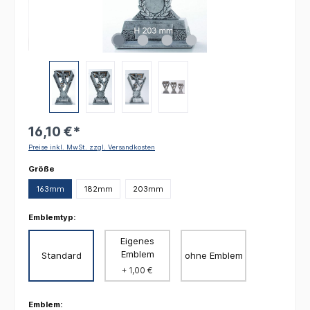
16,10 €*
Preise inkl. MwSt. zzgl. Versandkosten
auswählen
Größe
163mm
182mm
203mm
Emblemtyp:
Eigenes
Emblem
Standard
ohne Emblem
+ 1,00 €
Emblem: