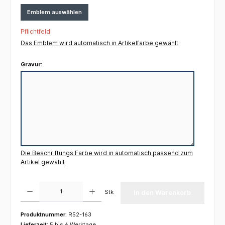
Emblem auswählen
Pflichtfeld
Das Emblem wird automatisch in Artikelfarbe gewählt
Gravur:
Die Beschriftungs Farbe wird in automatisch passend zum
Artikel gewählt
Produkt Anzahl: Gib den gewünschten Wert ein oder benutze die Schaltflächen um die 
Stk
In den Warenkorb
Produktnummer:
R52-163
Lieferzeit:
5 bis 6 Werktage