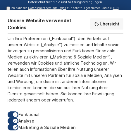
Datenschutzrichtlinie
und
Nutzungsbedingungen
.
Ich habe die
Datenschutzbestimmungen
zur Kenntnis genommen und die
AGB
gelesen und bin mit ihnen einverstanden.
Unsere Website verwendet
Service-Hotline
Übersicht
Cookies
Informationen
Um Ihre Präferenzen („Funktional“), den Verkehr auf
Zahlungs- und Versandarten
unserer Website („Analyse“) zu messen und Inhalte sowie
Anzeigen zu personalisieren und Funktionen für soziale
Sicher Einkaufen
Medien zu aktivieren („Marketing & Soziale Medien“),
verwenden wir Cookies und ähnliche Technologien. Wir
Über uns
teilen auch Informationen über Ihre Nutzung unserer
Der Pokal & Vereinsbedarf Onlineshop PokalExpress in Marl ist
Website mit unseren Partnern für soziale Medien, Analysen
Ihr Spezialist für Pokale, Medaillen und Trophäen aus Glas und
und Werbung, die diese mit anderen Informationen
Resin, mit einem Fokus auf Säulenpokalen. Unser herausragender
kombinieren können, die sie aus Ihrer Nutzung ihrer
Kundenservice zeichnet sich durch Schnelligkeit und
Dienste gesammelt haben. Sie können Ihre Einwilligung
Zuverlässigkeit aus, um jedem Anlass gerecht zu werden. Wir
jederzeit ändern oder widerrufen.
verstehen die Bedeutung jedes besonderen Moments und bieten
neben einer breiten Produktvielfalt einen Service, der Ihre
Erwartungen übertrifft. Ob online oder in unserem Showroom, bei
Funktional
PokalExpress erwartet Sie Qualität, die begeistert, und ein
Analyse
Kundenerlebnis, das überzeugt.
Marketing & Soziale Medien