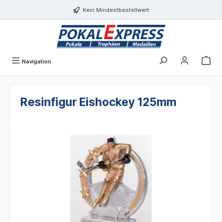
Einwilligungsdialog geöffnet
alt springen
Kein Mindestbestellwert
Navigation
Resinfigur Eishockey 125mm
Bildergalerie überspringen