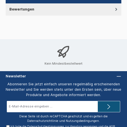
Bewertungen
Kein Mindestbestellwert
Newsletter
Abonnieren Sie jetzt einfach unseren regelmäßig erscheinenden
Newsletter und Sie werden stets unter den Ersten sein, über neue
Produkte und Angebote informiert werden.
E-
Mail-
Adresse*
Diese Seite ist durch reCAPTCHA geschützt und es gelten die
Datenschutzrichtlinie
und
Nutzungsbedingungen
.
Ich habe die
Datenschutzbestimmungen
zur Kenntnis genommen und die
AGB