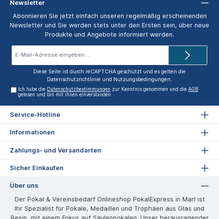
Newsletter
Abonnieren Sie jetzt einfach unseren regelmäßig erscheinenden
Newsletter und Sie werden stets unter den Ersten sein, über neue
Produkte und Angebote informiert werden.
E-
Mail-
Adresse*
Diese Seite ist durch reCAPTCHA geschützt und es gelten die
Datenschutzrichtlinie
und
Nutzungsbedingungen
.
Ich habe die
Datenschutzbestimmungen
zur Kenntnis genommen und die
AGB
gelesen und bin mit ihnen einverstanden.
Service-Hotline
Informationen
Zahlungs- und Versandarten
Sicher Einkaufen
Über uns
Der Pokal & Vereinsbedarf Onlineshop PokalExpress in Marl ist
Ihr Spezialist für Pokale, Medaillen und Trophäen aus Glas und
Resin, mit einem Fokus auf Säulenpokalen. Unser herausragender