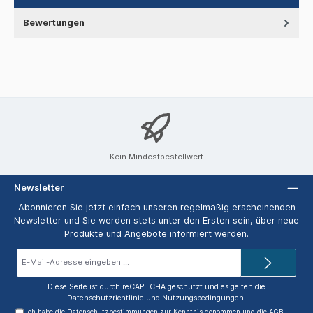
Bewertungen
Kein Mindestbestellwert
Newsletter
Abonnieren Sie jetzt einfach unseren regelmäßig erscheinenden
Newsletter und Sie werden stets unter den Ersten sein, über neue
Produkte und Angebote informiert werden.
E-
Mail-
Adresse*
Diese Seite ist durch reCAPTCHA geschützt und es gelten die
Datenschutzrichtlinie
und
Nutzungsbedingungen
.
Ich habe die
Datenschutzbestimmungen
zur Kenntnis genommen und die
AGB