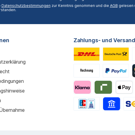
e
Datenschutzbestimmungen
zur Kenntnis genommen und die
AGB
gelesen u
rstanden.
onen
Zahlungs- und Versand
tzerklärung
recht
edingungen
gshinweise
m
 Übernahme