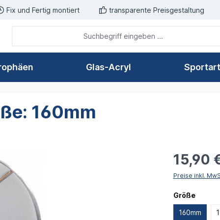
Fix und Fertig montiert
transparente Preisgestaltung
rophäen
Glas-Acryl
Sportar
röße: 160mm
15,90 
Preise inkl. Mw
auswä
Größe
160mm