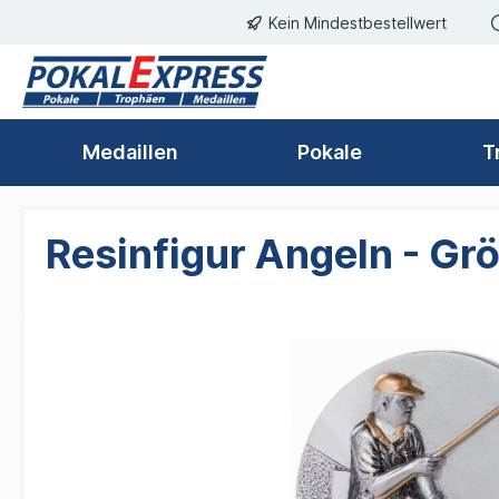
Kein Mindestbestellwert
springen
Zur Hauptnavigation springen
Medaillen
Pokale
T
Resinfigur Angeln - G
Bildergalerie überspringen