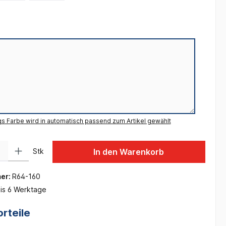
gs Farbe wird in automatisch passend zum Artikel gewählt
 Gib den gewünschten Wert ein oder benutze die Schaltflächen um die Anzah
Stk
In den Warenkorb
er:
R64-160
is 6 Werktage
rteile