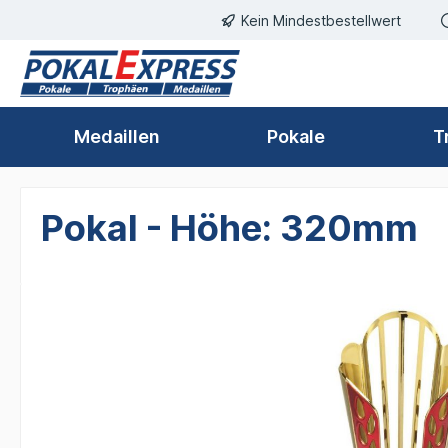
Kein Mindestbestellwert
springen
Zur Hauptnavigation springen
Medaillen
Pokale
T
Pokal - Höhe: 320mm
Bildergalerie überspringen