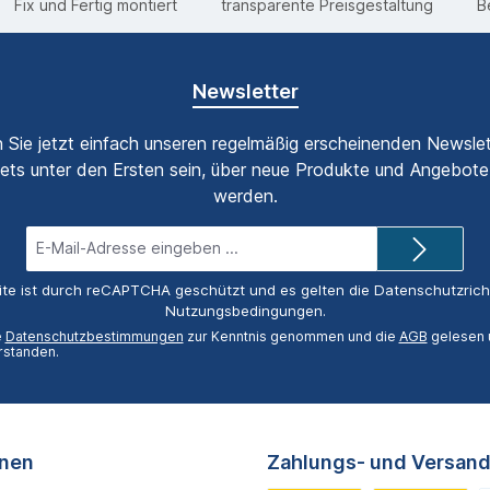
Fix und Fertig montiert
transparente Preisgestaltung
B
Newsletter
 Sie jetzt einfach unseren regelmäßig erscheinenden Newslet
ets unter den Ersten sein, über neue Produkte und Angebote 
werden.
E-
Mail-
Adresse*
ite ist durch reCAPTCHA geschützt und es gelten die
Datenschutzricht
Nutzungsbedingungen
.
e
Datenschutzbestimmungen
zur Kenntnis genommen und die
AGB
gelesen u
rstanden.
onen
Zahlungs- und Versand