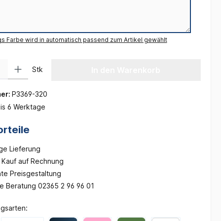
gs Farbe wird in automatisch passend zum Artikel gewählt
 Gib den gewünschten Wert ein oder benutze die Schaltflächen um die Anzah
Stk
In den Warenkorb
er:
P3369-320
is 6 Werktage
rteile
ge Lieferung
Kauf auf Rechnung
te Preisgestaltung
he Beratung 02365 2 96 96 01
gsarten: