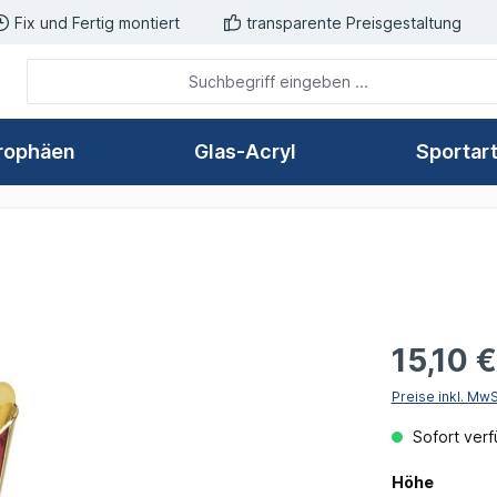
Fix und Fertig montiert
transparente Preisgestaltung
rophäen
Glas-Acryl
Sportar
15,10 
Preise inkl. Mw
Sofort verfü
auswäh
Höhe