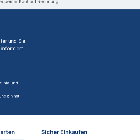
equemer Kauf auf Rechnung
ter und Sie
informiert
linie
und
nd bin mit
arten
Sicher Einkaufen