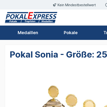
Kein Mindestbestellwert
springen
Zur Hauptnavigation springen
Medaillen
Pokale
T
Pokal Sonia - Größe: 
Bildergalerie überspringen