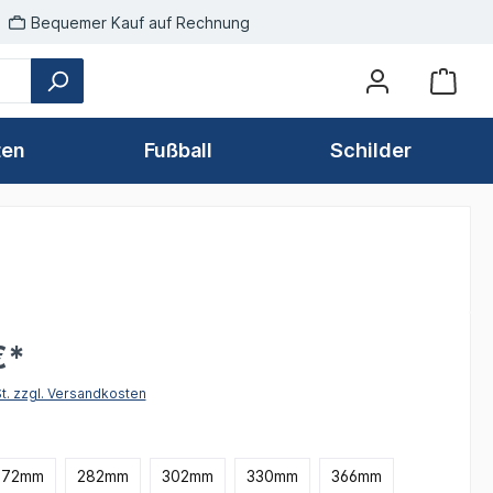
Bequemer Kauf auf Rechnung
ten
Fußball
Schilder
€*
St. zzgl. Versandkosten
hlen
272mm
282mm
302mm
330mm
366mm