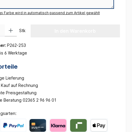
gs Farbe wird in automatisch passend zum Artikel gewählt
 Gib den gewünschten Wert ein oder benutze die Schaltflächen um die Anzah
Stk
In den Warenkorb
er:
P262-253
is 6 Werktage
rteile
ge Lieferung
Kauf auf Rechnung
te Preisgestaltung
he Beratung 02365 2 96 96 01
gsarten: