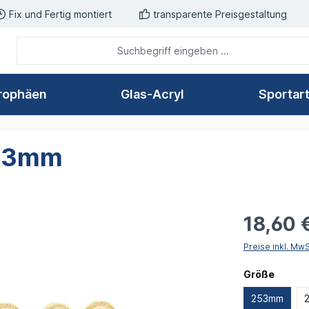
Fix und Fertig montiert
transparente Preisgestaltung
rophäen
Glas-Acryl
Sportar
253mm
18,60 
Preise inkl. Mw
auswä
Größe
253mm