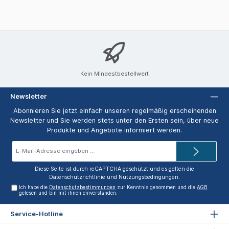
Kein Mindestbestellwert
Newsletter
Abonnieren Sie jetzt einfach unseren regelmäßig erscheinenden
Newsletter und Sie werden stets unter den Ersten sein, über neue
Produkte und Angebote informiert werden.
E-
Mail-
Adresse*
Diese Seite ist durch reCAPTCHA geschützt und es gelten die
Datenschutzrichtlinie
und
Nutzungsbedingungen
.
Ich habe die
Datenschutzbestimmungen
zur Kenntnis genommen und die
AGB
gelesen und bin mit ihnen einverstanden.
Service-Hotline