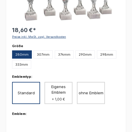
18,60 €*
Preise inkl. MwSt. zzgl. Versandkosten
auswählen
Größe
280mm
307mm
374mm
290mm
298mm
333mm
Emblemtyp:
Eigenes
Emblem
Standard
ohne Emblem
+ 1,00 €
Emblem: