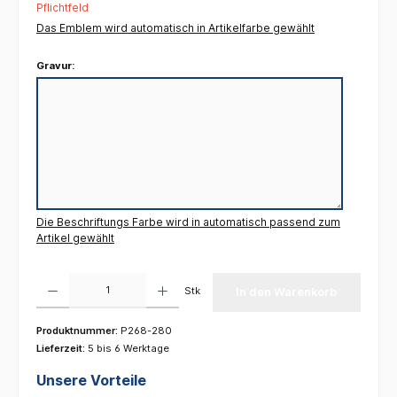
Pflichtfeld
Das Emblem wird automatisch in Artikelfarbe gewählt
Gravur:
Die Beschriftungs Farbe wird in automatisch passend zum
Artikel gewählt
Produkt Anzahl: Gib den gewünschten Wert ein oder benutze die Schaltflächen um die 
Stk
In den Warenkorb
Produktnummer:
P268-280
Lieferzeit:
5 bis 6 Werktage
Unsere Vorteile