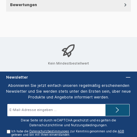
Bewertungen
Kein Mindestbestellwert
Newsletter
Abonnieren Sie jetzt einfach unseren regelmäßig erscheinenden
Newsletter und Sie werden stets unter den Ersten sein, über neue
Produkte und Angebote informiert werden.
E-
Mail-
Adresse*
Diese Seite ist durch reCAPTCHA geschützt und es gelten die
Datenschutzrichtlinie
und
Nutzungsbedingungen
.
Ich habe die
Datenschutzbestimmungen
zur Kenntnis genommen und die
AGB
gelesen und bin mit ihnen einverstanden.