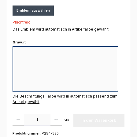
Emblem auswählen
Pflichtfeld
Das Emblem wird automatisch in Artikelfarbe gewählt
Gravur:
Die Beschriftungs Farbe wird in automatisch passend zum
Artikel gewählt
Produkt Anzahl: Gib den gewünschten Wert ein oder benutze die Schaltflächen um die 
Stk
In den Warenkorb
Produktnummer:
P254-325