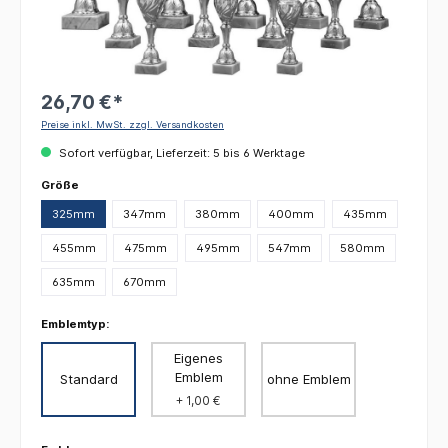
26,70 €*
Preise inkl. MwSt. zzgl. Versandkosten
Sofort verfügbar, Lieferzeit: 5 bis 6 Werktage
auswählen
Größe
325mm
347mm
380mm
400mm
435mm
455mm
475mm
495mm
547mm
580mm
635mm
670mm
Emblemtyp:
Eigenes
Emblem
Standard
ohne Emblem
+ 1,00 €