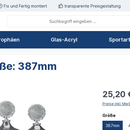
Fix und Fertig montiert
transparente Preisgestaltung
rophäen
Glas-Acryl
Sportar
röße: 387mm
25,20 
Preise inkl. Mw
auswä
Größe
387mm