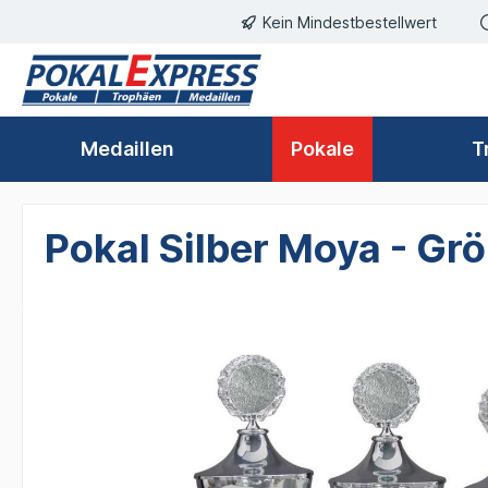
Kein Mindestbestellwert
springen
Zur Hauptnavigation springen
Medaillen
Pokale
T
Pokal Silber Moya - G
Bildergalerie überspringen