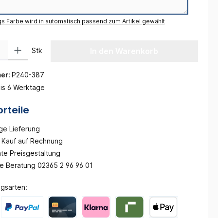
gs Farbe wird in automatisch passend zum Artikel gewählt
 Gib den gewünschten Wert ein oder benutze die Schaltflächen um die Anzah
Stk
In den Warenkorb
er:
P240-387
is 6 Werktage
rteile
ge Lieferung
Kauf auf Rechnung
te Preisgestaltung
he Beratung 02365 2 96 96 01
gsarten: