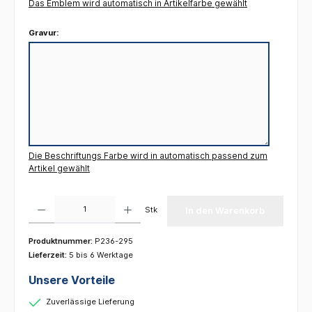
Das Emblem wird automatisch in Artikelfarbe gewählt
Gravur:
Die Beschriftungs Farbe wird in automatisch passend zum
Artikel gewählt
Produkt Anzahl: Gib den gewünschten Wert ein oder benutze die Schaltflächen um die 
Stk
In den Warenkorb
Produktnummer:
P236-295
Lieferzeit:
5 bis 6 Werktage
Unsere Vorteile
Zuverlässige Lieferung