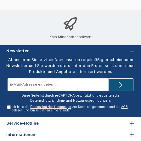
Kein Mindestbestellwert
Newsletter
Abonnieren Sie jetzt einfach unseren regelmäßig erscheinenden
Newsletter und Sie werden stets unter den Ersten sein, über neue
Produkte und Angebote informiert werden.
E-
Mail-
Adresse*
Diese Seite ist durch reCAPTCHA geschützt und es gelten die
Datenschutzrichtlinie
und
Nutzungsbedingungen
.
Ich habe die
Datenschutzbestimmungen
zur Kenntnis genommen und die
AGB
gelesen und bin mit ihnen einverstanden.
Service-Hotline
Informationen