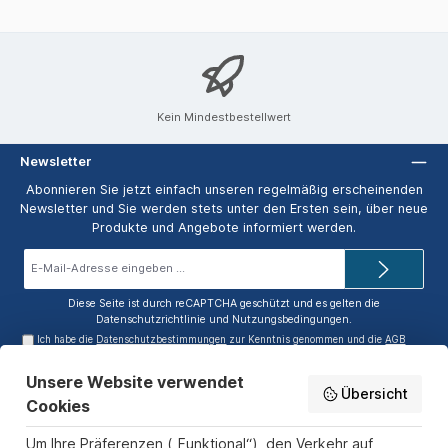
Kein Mindestbestellwert
Newsletter
Abonnieren Sie jetzt einfach unseren regelmäßig erscheinenden
Newsletter und Sie werden stets unter den Ersten sein, über neue
Produkte und Angebote informiert werden.
E-
Mail-
Adresse*
Diese Seite ist durch reCAPTCHA geschützt und es gelten die
Datenschutzrichtlinie
und
Nutzungsbedingungen
.
Ich habe die
Datenschutzbestimmungen
zur Kenntnis genommen und die
AGB
gelesen und bin mit ihnen einverstanden.
Unsere Website verwendet
Service-Hotline
Übersicht
Cookies
Informationen
Um Ihre Präferenzen („Funktional“), den Verkehr auf