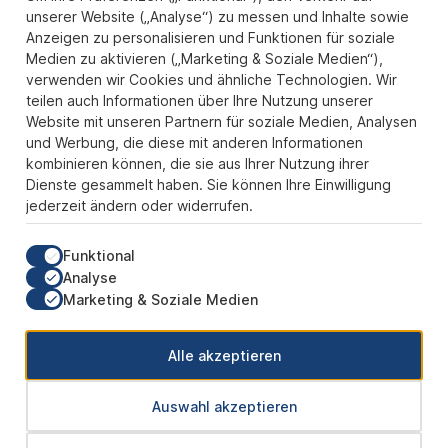
Zahlungs- und Versandarten
unserer Website („Analyse“) zu messen und Inhalte sowie
Anzeigen zu personalisieren und Funktionen für soziale
Sicher Einkaufen
Medien zu aktivieren („Marketing & Soziale Medien“),
verwenden wir Cookies und ähnliche Technologien. Wir
Über uns
teilen auch Informationen über Ihre Nutzung unserer
Der Pokal & Vereinsbedarf Onlineshop PokalExpress in Marl ist
Website mit unseren Partnern für soziale Medien, Analysen
Ihr Spezialist für Pokale, Medaillen und Trophäen aus Glas und
und Werbung, die diese mit anderen Informationen
Resin, mit einem Fokus auf Säulenpokalen. Unser herausragender
kombinieren können, die sie aus Ihrer Nutzung ihrer
Kundenservice zeichnet sich durch Schnelligkeit und
Dienste gesammelt haben. Sie können Ihre Einwilligung
Zuverlässigkeit aus, um jedem Anlass gerecht zu werden. Wir
jederzeit ändern oder widerrufen.
verstehen die Bedeutung jedes besonderen Moments und bieten
neben einer breiten Produktvielfalt einen Service, der Ihre
Erwartungen übertrifft. Ob online oder in unserem Showroom, bei
Funktional
PokalExpress erwartet Sie Qualität, die begeistert, und ein
Analyse
Kundenerlebnis, das überzeugt.
Marketing & Soziale Medien
Unsere Communities
Alle akzeptieren
Auswahl akzeptieren