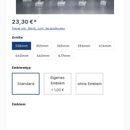
23,30 €*
Preise inkl. MwSt. zzgl. Versandkosten
auswählen
Größe
338mm
355mm
365mm
394mm
414mm
440mm
460mm
477mm
Emblemtyp:
Eigenes
Emblem
Standard
ohne Emblem
+ 1,00 €
Emblem: