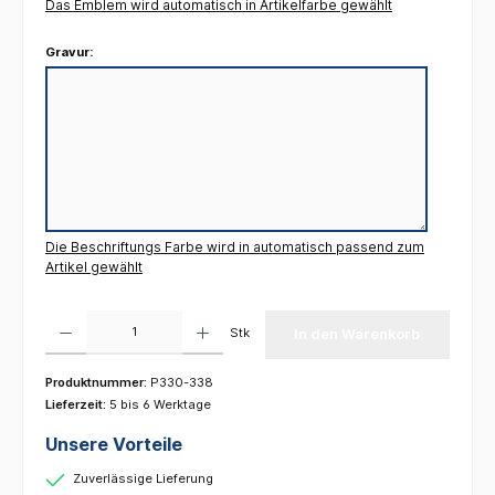
Das Emblem wird automatisch in Artikelfarbe gewählt
Gravur:
Die Beschriftungs Farbe wird in automatisch passend zum
Artikel gewählt
Produkt Anzahl: Gib den gewünschten Wert ein oder benutze die Schaltflächen um die 
Stk
In den Warenkorb
Produktnummer:
P330-338
Lieferzeit:
5 bis 6 Werktage
Unsere Vorteile
Zuverlässige Lieferung