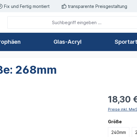
Fix und Fertig montiert
transparente Preisgestaltung
rophäen
Glas-Acryl
Sportar
röße: 268mm
18,30 
Preise inkl. Mw
auswä
Größe
240mm