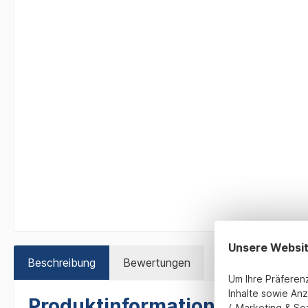
Unsere Websi
Beschreibung
Bewertungen
Um Ihre Präferen
Inhalte sowie Anz
Produktinformationen "Pokal 
(„Marketing & So