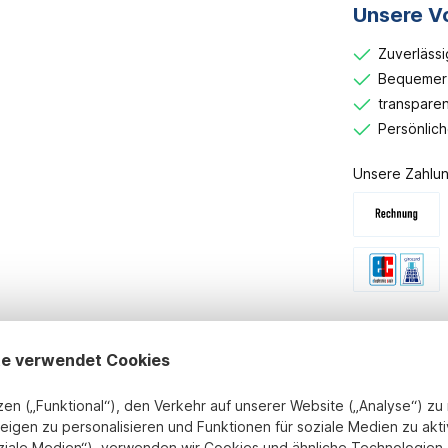
Unsere Vo
Zuverlässi
Bequemer 
transparen
Persönlic
Unsere Zahlun
te verwendet Cookies
zen („Funktional“), den Verkehr auf unserer Website („Analyse“) z
eigen zu personalisieren und Funktionen für soziale Medien zu akti
Milla Silber - Größe: 268mm"
ziale Medien“), verwenden wir Cookies und ähnliche Technologien. 