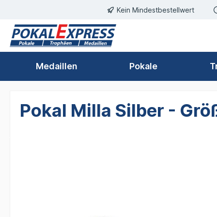
Einwilligungsdialog geöffnet
Kein Mindestbestellwert
springen
Zur Hauptnavigation springen
Medaillen
Pokale
T
Pokal Milla Silber - G
Bildergalerie überspringen