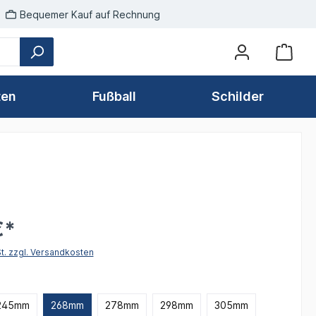
Bequemer Kauf auf Rechnung
ten
Fußball
Schilder
€*
St. zzgl. Versandkosten
hlen
245mm
268mm
278mm
298mm
305mm