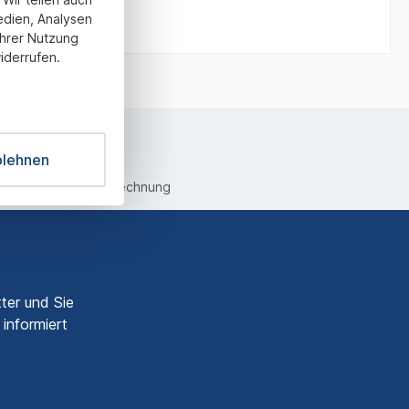
edien, Analysen
Ihrer Nutzung
iderrufen.
blehnen
equemer Kauf auf Rechnung
ter und Sie
informiert