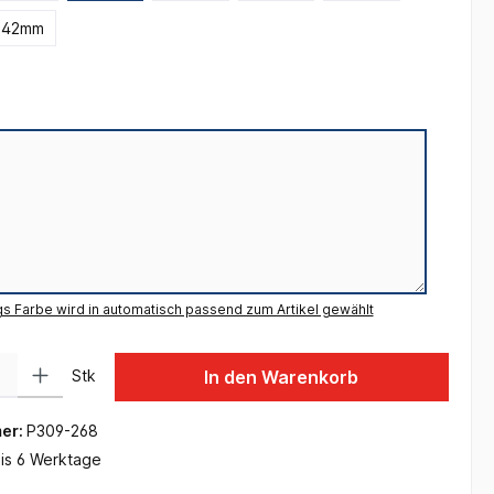
342mm
gs Farbe wird in automatisch passend zum Artikel gewählt
 Gib den gewünschten Wert ein oder benutze die Schaltflächen um die Anzah
Stk
In den Warenkorb
er:
P309-268
is 6 Werktage