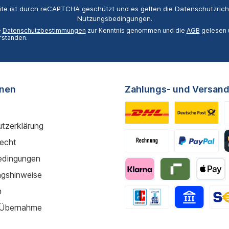
Adresse*
ite ist durch reCAPTCHA geschützt und es gelten die
Datenschutzricht
Nutzungsbedingungen
.
e
Datenschutzbestimmungen
zur Kenntnis genommen und die
AGB
gelesen u
rstanden.
onen
Zahlungs- und Versand
tzerklärung
recht
edingungen
gshinweise
m
 Übernahme