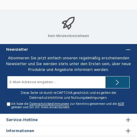
Kein Mindestbestellwert
Newsletter
Abonnieren Sie jetzt einfach unseren regelmäßig erscheinenden
Newsletter und Sie werden stets unter den Ersten sein, über neue
Produkte und Angebote informiert werden.
E-
Mail-
Adresse*
Diese Seite ist durch reCAPTCHA geschützt und es gelten die
Datenschutzrichtlinie
und
Nutzungsbedingungen
.
Ich habe die
Datenschutzbestimmungen
zur Kenntnis genommen und die
AGB
gelesen und bin mit ihnen einverstanden.
Service-Hotline
Informationen