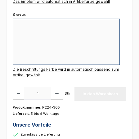
Das Emblem wird automatisch in Artikelfarbe gewählt
Gravur:
Die Beschriftungs Farbe wird in automatisch passend zum
Artikel gewählt
Produkt Anzahl: Gib den gewünschten Wert ein oder benutze die Schaltflächen um die 
Stk
In den Warenkorb
Produktnummer:
P224-305
Lieferzeit:
5 bis 6 Werktage
Unsere Vorteile
Zuverlässige Lieferung