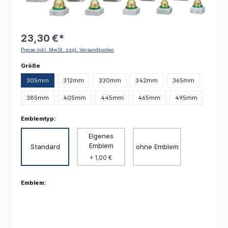
23,30 €*
Preise inkl. MwSt. zzgl. Versandkosten
auswählen
Größe
305mm
312mm
330mm
342mm
365mm
385mm
405mm
445mm
465mm
495mm
Emblemtyp:
Eigenes
Emblem
Standard
ohne Emblem
+ 1,00 €
Emblem: