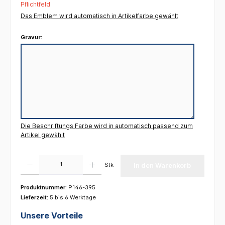
Pflichtfeld
Das Emblem wird automatisch in Artikelfarbe gewählt
Gravur:
Die Beschriftungs Farbe wird in automatisch passend zum
Artikel gewählt
Produkt Anzahl: Gib den gewünschten Wert ein oder benutze die Schaltflächen um die 
Stk
In den Warenkorb
Produktnummer:
P146-395
Lieferzeit:
5 bis 6 Werktage
Unsere Vorteile