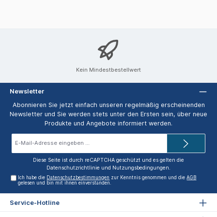
Kein Mindestbestellwert
Newsletter
Abonnieren Sie jetzt einfach unseren regelmäßig erscheinenden
Newsletter und Sie werden stets unter den Ersten sein, über neue
Produkte und Angebote informiert werden.
E-
Mail-
Adresse*
Diese Seite ist durch reCAPTCHA geschützt und es gelten die
Datenschutzrichtlinie
und
Nutzungsbedingungen
.
Ich habe die
Datenschutzbestimmungen
zur Kenntnis genommen und die
AGB
gelesen und bin mit ihnen einverstanden.
Service-Hotline