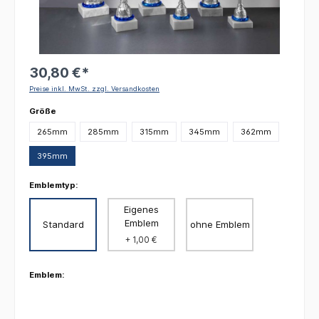
30,80 €*
Preise inkl. MwSt. zzgl. Versandkosten
auswählen
Größe
265mm
285mm
315mm
345mm
362mm
395mm
Emblemtyp:
Eigenes
Emblem
Standard
ohne Emblem
+ 1,00 €
Emblem: