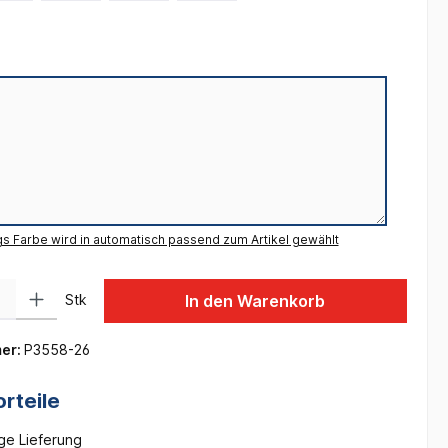
gs Farbe wird in automatisch passend zum Artikel gewählt
 Gib den gewünschten Wert ein oder benutze die Schaltflächen um die Anzah
Stk
In den Warenkorb
er:
P3558-26
rteile
ge Lieferung