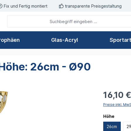
Fix und Fertig montiert
transparente Preisgestaltung
rophäen
Glas-Acryl
Sportar
- Höhe: 26cm - Ø90
16,10 
Preise inkl. Mw
auswäh
Höhe
26cm
2