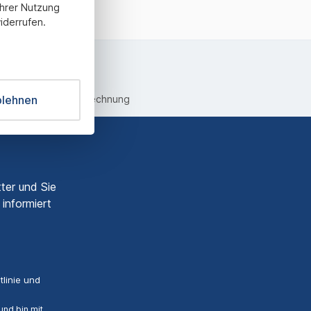
Ihrer Nutzung
iderrufen.
blehnen
equemer Kauf auf Rechnung
ter und Sie
informiert
linie
und
nd bin mit