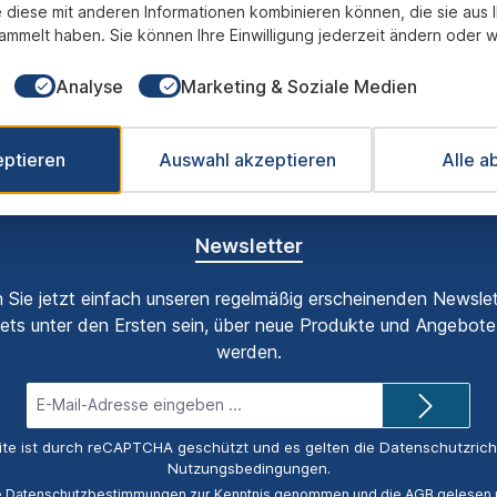
 diese mit anderen Informationen kombinieren können, die sie aus 
ammelt haben. Sie können Ihre Einwilligung jederzeit ändern oder w
Analyse
Marketing & Soziale Medien
eptieren
Auswahl akzeptieren
Alle a
Fix und Fertig montiert
transparente Preisgestaltung
B
Newsletter
 Sie jetzt einfach unseren regelmäßig erscheinenden Newslet
ets unter den Ersten sein, über neue Produkte und Angebote 
werden.
E-
Mail-
Adresse*
ite ist durch reCAPTCHA geschützt und es gelten die
Datenschutzricht
Nutzungsbedingungen
.
e
Datenschutzbestimmungen
zur Kenntnis genommen und die
AGB
gelesen u