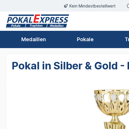
Einwilligungsdialog geöffnet
Kein Mindestbestellwert
springen
Zur Hauptnavigation springen
Medaillen
Pokale
T
Pokal in Silber & Gold 
Bildergalerie überspringen