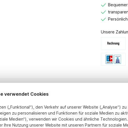
Bequemer 
transparen
Persönlic
Unsere Zahlun
te verwendet Cookies
zen („Funktional“), den Verkehr auf unserer Website („Analyse“) z
in Silber & Gold - Höhe: 26cm - 
eigen zu personalisieren und Funktionen für soziale Medien zu akti
ziale Medien“), verwenden wir Cookies und ähnliche Technologien. 
er Ihre Nutzung unserer Website mit unseren Partnern für soziale M