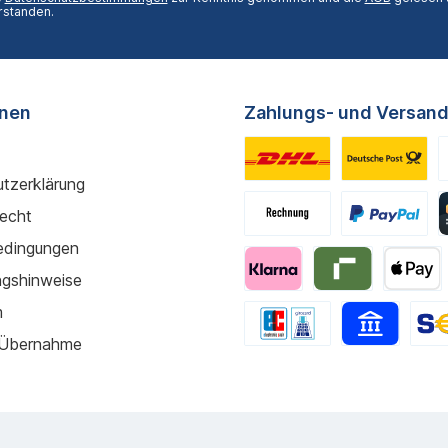
rstanden.
onen
Zahlungs- und Versand
tzerklärung
recht
edingungen
gshinweise
m
 Übernahme