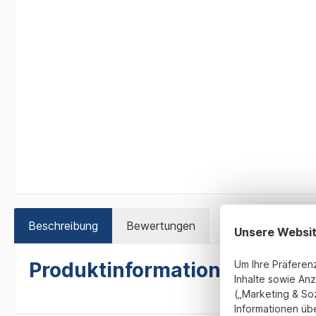
Beschreibung
Bewertungen
Unsere Websi
Um Ihre Präferen
Produktinformationen "Pokal 
Inhalte sowie Anz
(„Marketing & So
Informationen üb