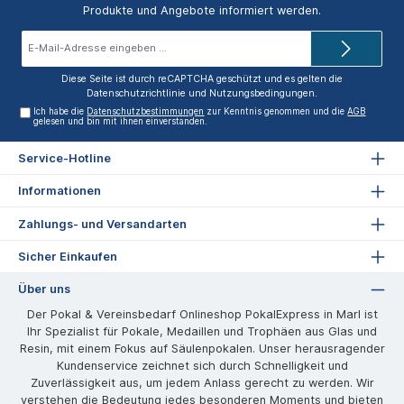
Produkte und Angebote informiert werden.
E-
Mail-
Adresse*
Diese Seite ist durch reCAPTCHA geschützt und es gelten die
Datenschutzrichtlinie
und
Nutzungsbedingungen
.
Ich habe die
Datenschutzbestimmungen
zur Kenntnis genommen und die
AGB
gelesen und bin mit ihnen einverstanden.
Service-Hotline
Informationen
Zahlungs- und Versandarten
Sicher Einkaufen
Über uns
Der Pokal & Vereinsbedarf Onlineshop PokalExpress in Marl ist
Ihr Spezialist für Pokale, Medaillen und Trophäen aus Glas und
Resin, mit einem Fokus auf Säulenpokalen. Unser herausragender
Kundenservice zeichnet sich durch Schnelligkeit und
Zuverlässigkeit aus, um jedem Anlass gerecht zu werden. Wir
verstehen die Bedeutung jedes besonderen Moments und bieten