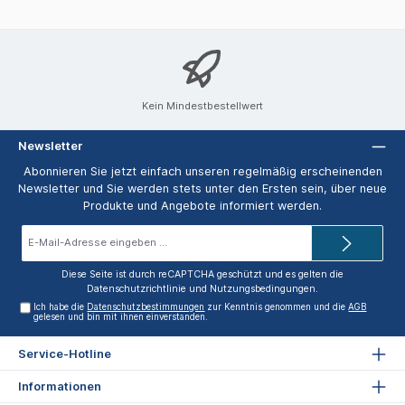
Kein Mindestbestellwert
Newsletter
Abonnieren Sie jetzt einfach unseren regelmäßig erscheinenden
Newsletter und Sie werden stets unter den Ersten sein, über neue
Produkte und Angebote informiert werden.
E-
Mail-
Adresse*
Diese Seite ist durch reCAPTCHA geschützt und es gelten die
Datenschutzrichtlinie
und
Nutzungsbedingungen
.
Ich habe die
Datenschutzbestimmungen
zur Kenntnis genommen und die
AGB
gelesen und bin mit ihnen einverstanden.
Service-Hotline
Informationen