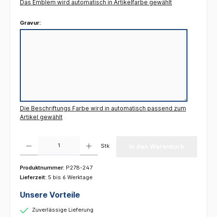
Das Emblem wird automatisch in Artikelfarbe gewählt
Gravur:
Die Beschriftungs Farbe wird in automatisch passend zum
Artikel gewählt
Produkt Anzahl: Gib den gewünschten Wert ein oder benutze die Schaltflächen um die 
Stk
In den Warenkorb
Produktnummer:
P278-247
Lieferzeit:
5 bis 6 Werktage
Unsere Vorteile
Zuverlässige Lieferung