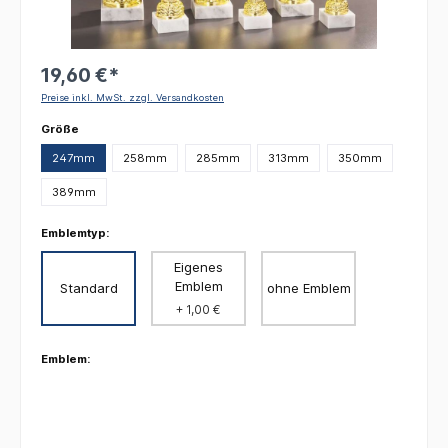
19,60 €*
Preise inkl. MwSt. zzgl. Versandkosten
auswählen
Größe
247mm
258mm
285mm
313mm
350mm
389mm
Emblemtyp:
Eigenes
Emblem
Standard
ohne Emblem
+ 1,00 €
Emblem: