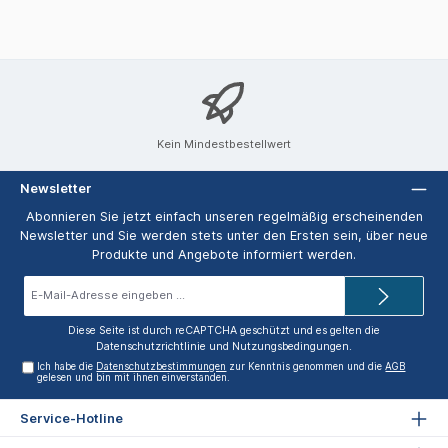
Kein Mindestbestellwert
Newsletter
Abonnieren Sie jetzt einfach unseren regelmäßig erscheinenden
Newsletter und Sie werden stets unter den Ersten sein, über neue
Produkte und Angebote informiert werden.
E-
Mail-
Adresse*
Diese Seite ist durch reCAPTCHA geschützt und es gelten die
Datenschutzrichtlinie
und
Nutzungsbedingungen
.
Ich habe die
Datenschutzbestimmungen
zur Kenntnis genommen und die
AGB
gelesen und bin mit ihnen einverstanden.
Service-Hotline