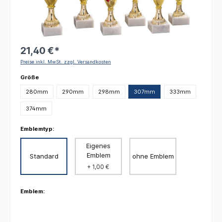
21,40 €*
Preise inkl. MwSt. zzgl. Versandkosten
auswählen
Größe
280mm
290mm
298mm
307mm
333mm
374mm
Emblemtyp:
Eigenes
Emblem
Standard
ohne Emblem
+ 1,00 €
Emblem: