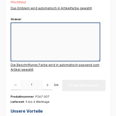
Pflichtfeld
Das Emblem wird automatisch in Artikelfarbe gewählt
Gravur:
Die Beschriftungs Farbe wird in automatisch passend zum
Artikel gewählt
Produkt Anzahl: Gib den gewünschten Wert ein oder benutze die Schaltflächen um die 
Stk
In den Warenkorb
Produktnummer:
P267-307
Lieferzeit:
5 bis 6 Werktage
Unsere Vorteile