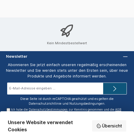
Kein Mindestbestellwert
Newsletter
Abonnieren Sie jetzt einfach unseren regelmäßig erscheinenden
Newsletter und Sie werden stets unter den Ersten sein, über neue
Produkte und Angebote informiert werden.
E-
Mail-
Adresse*
Diese Seite ist durch reCAPTCHA geschützt und es gelten die
Datenschutzrichtlinie
und
Nutzungsbedingungen
.
Ich habe die
Datenschutzbestimmungen
zur Kenntnis genommen und die
AGB
gelesen und bin mit ihnen einverstanden.
Unsere Website verwendet
Service-Hotline
Übersicht
Cookies