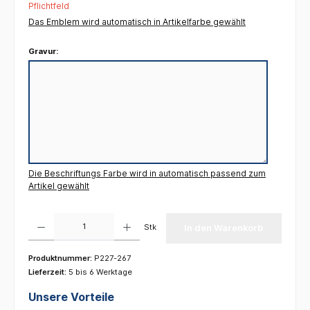
Pflichtfeld
Das Emblem wird automatisch in Artikelfarbe gewählt
Gravur:
Die Beschriftungs Farbe wird in automatisch passend zum
Artikel gewählt
Produkt Anzahl: Gib den gewünschten Wert ein oder benutze die Schaltflächen um die 
Stk
In den Warenkorb
Produktnummer:
P227-267
Lieferzeit:
5 bis 6 Werktage
Unsere Vorteile