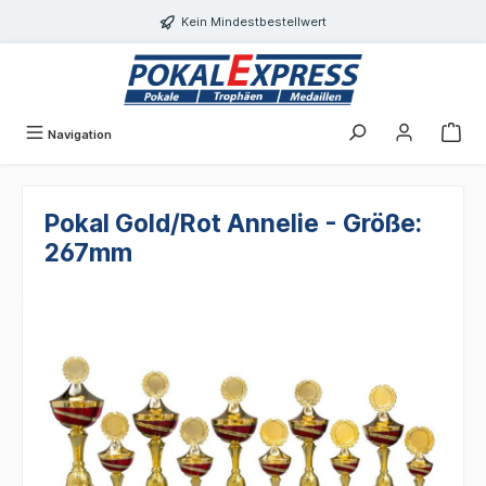
Einwilligungsdialog geöffnet
alt springen
Kein Mindestbestellwert
Navigation
Pokal Gold/Rot Annelie - Größe:
267mm
Bildergalerie überspringen