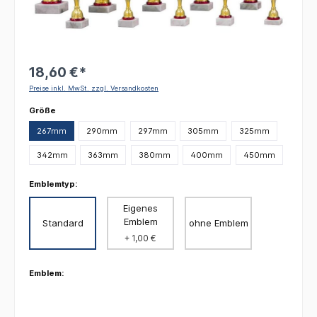
18,60 €*
Preise inkl. MwSt. zzgl. Versandkosten
auswählen
Größe
267mm
290mm
297mm
305mm
325mm
342mm
363mm
380mm
400mm
450mm
Emblemtyp:
Eigenes
Emblem
Standard
ohne Emblem
+ 1,00 €
Emblem: