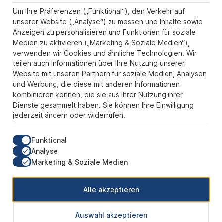
Informationen
Um Ihre Präferenzen („Funktional“), den Verkehr auf
Zahlungs- und Versandarten
unserer Website („Analyse“) zu messen und Inhalte sowie
Anzeigen zu personalisieren und Funktionen für soziale
Sicher Einkaufen
Medien zu aktivieren („Marketing & Soziale Medien“),
verwenden wir Cookies und ähnliche Technologien. Wir
Über uns
teilen auch Informationen über Ihre Nutzung unserer
Der Pokal & Vereinsbedarf Onlineshop PokalExpress in Marl ist
Website mit unseren Partnern für soziale Medien, Analysen
Ihr Spezialist für Pokale, Medaillen und Trophäen aus Glas und
und Werbung, die diese mit anderen Informationen
Resin, mit einem Fokus auf Säulenpokalen. Unser herausragender
kombinieren können, die sie aus Ihrer Nutzung ihrer
Kundenservice zeichnet sich durch Schnelligkeit und
Dienste gesammelt haben. Sie können Ihre Einwilligung
Zuverlässigkeit aus, um jedem Anlass gerecht zu werden. Wir
jederzeit ändern oder widerrufen.
verstehen die Bedeutung jedes besonderen Moments und bieten
neben einer breiten Produktvielfalt einen Service, der Ihre
Erwartungen übertrifft. Ob online oder in unserem Showroom, bei
Funktional
PokalExpress erwartet Sie Qualität, die begeistert, und ein
Analyse
Kundenerlebnis, das überzeugt.
Marketing & Soziale Medien
Unsere Communities
Alle akzeptieren
Auswahl akzeptieren