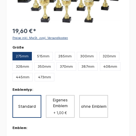
19,60 €*
Preise inkl. MwSt. zzgl. Versandkosten
auswählen
Größe
275mm
515mm
285mm
300mm
320mm
328mm
350mm
370mm
387mm
408mm
445mm
473mm
Emblemtyp:
Eigenes
Emblem
Standard
ohne Emblem
+ 1,00 €
Emblem: