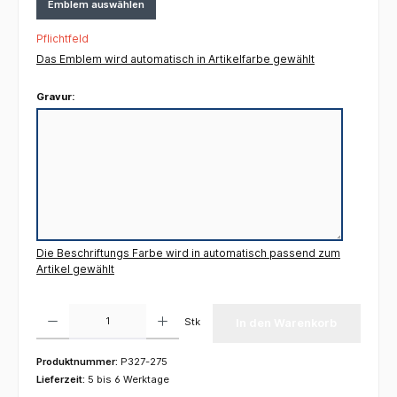
Emblem auswählen
Pflichtfeld
Das Emblem wird automatisch in Artikelfarbe gewählt
Gravur:
Die Beschriftungs Farbe wird in automatisch passend zum
Artikel gewählt
Produkt Anzahl: Gib den gewünschten Wert ein oder benutze die Schaltflächen um die 
Stk
In den Warenkorb
Produktnummer:
P327-275
Lieferzeit:
5 bis 6 Werktage