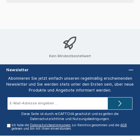
Kein Mindestbestellwert
Newsletter
Abonnieren Sie jetzt einfach unseren regelmäßig erscheinenden
Newsletter und Sie werden stets unter den Ersten sein, über neue
Produkte und Angebote informiert werden.
E-
Mail-
Adresse*
Diese Seite ist durch reCAPTCHA geschützt und es gelten die
Datenschutzrichtlinie
und
Nutzungsbedingungen
.
Ich habe die
Datenschutzbestimmungen
zur Kenntnis genommen und die
AGB
gelesen und bin mit ihnen einverstanden.