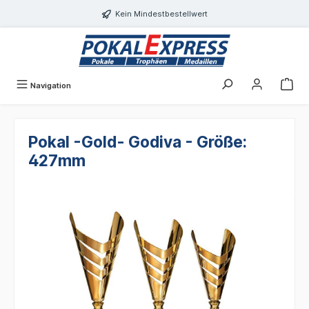
Einwilligungsdialog geöffnet
alt springen
Kein Mindestbestellwert
Navigation
Pokal -Gold- Godiva - Größe:
427mm
Bildergalerie überspringen