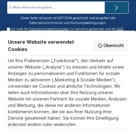
E-
Mail-
Adresse*
Diese Seite ist durch reCAPTCHA geschützt und es gelten die
Datenschutzrichtlinie
und
Nutzungsbedingungen
.
Ich habe die
Datenschutzbestimmungen
zur Kenntnis genommen und die
AGB
gelesen und bin mit ihnen einverstanden.
Unsere Website verwendet
Service-Hotline
Übersicht
Cookies
Informationen
Um Ihre Präferenzen („Funktional“), den Verkehr auf
Zahlungs- und Versandarten
unserer Website („Analyse“) zu messen und Inhalte sowie
Anzeigen zu personalisieren und Funktionen für soziale
Sicher Einkaufen
Medien zu aktivieren („Marketing & Soziale Medien“),
verwenden wir Cookies und ähnliche Technologien. Wir
Über uns
teilen auch Informationen über Ihre Nutzung unserer
Der Pokal & Vereinsbedarf Onlineshop PokalExpress in Marl ist
Website mit unseren Partnern für soziale Medien, Analysen
Ihr Spezialist für Pokale, Medaillen und Trophäen aus Glas und
und Werbung, die diese mit anderen Informationen
Resin, mit einem Fokus auf Säulenpokalen. Unser herausragender
kombinieren können, die sie aus Ihrer Nutzung ihrer
Kundenservice zeichnet sich durch Schnelligkeit und
Dienste gesammelt haben. Sie können Ihre Einwilligung
Zuverlässigkeit aus, um jedem Anlass gerecht zu werden. Wir
jederzeit ändern oder widerrufen.
verstehen die Bedeutung jedes besonderen Moments und bieten
neben einer breiten Produktvielfalt einen Service, der Ihre