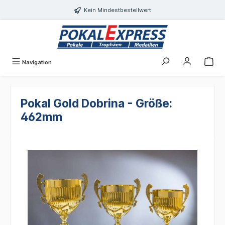
Einwilligungsdialog geöffnet
alt springen
Kein Mindestbestellwert
Navigation
Pokal Gold Dobrina - Größe:
462mm
Bildergalerie überspringen