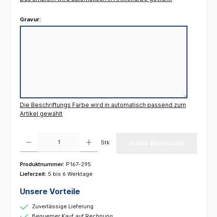
Gravur:
Die Beschriftungs Farbe wird in automatisch passend zum
Artikel gewählt
Produkt Anzahl: Gib den gewünschten Wert ein oder benutze die Schaltflächen um die 
Stk
In den Warenkorb
Produktnummer:
P167-295
Lieferzeit:
5 bis 6 Werktage
Unsere Vorteile
Zuverlässige Lieferung
Bequemer Kauf auf Rechnung