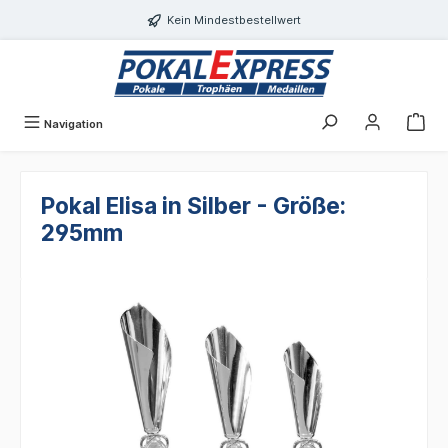
Einwilligungsdialog geöffnet
alt springen
Kein Mindestbestellwert
Navigation
Pokal Elisa in Silber - Größe:
295mm
Bildergalerie überspringen