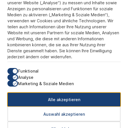
Zahlungs- und Versandarten
unserer Website („Analyse“) zu messen und Inhalte sowie
Anzeigen zu personalisieren und Funktionen für soziale
Sicher Einkaufen
Medien zu aktivieren („Marketing & Soziale Medien“),
verwenden wir Cookies und ähnliche Technologien. Wir
Über uns
teilen auch Informationen über Ihre Nutzung unserer
Der Pokal & Vereinsbedarf Onlineshop PokalExpress in Marl ist
Website mit unseren Partnern für soziale Medien, Analysen
Ihr Spezialist für Pokale, Medaillen und Trophäen aus Glas und
und Werbung, die diese mit anderen Informationen
Resin, mit einem Fokus auf Säulenpokalen. Unser herausragender
kombinieren können, die sie aus Ihrer Nutzung ihrer
Kundenservice zeichnet sich durch Schnelligkeit und
Dienste gesammelt haben. Sie können Ihre Einwilligung
Zuverlässigkeit aus, um jedem Anlass gerecht zu werden. Wir
jederzeit ändern oder widerrufen.
verstehen die Bedeutung jedes besonderen Moments und bieten
neben einer breiten Produktvielfalt einen Service, der Ihre
Erwartungen übertrifft. Ob online oder in unserem Showroom, bei
Funktional
PokalExpress erwartet Sie Qualität, die begeistert, und ein
Analyse
Kundenerlebnis, das überzeugt.
Marketing & Soziale Medien
Unsere Communities
Alle akzeptieren
Auswahl akzeptieren
* Alle Preise inkl. gesetzl. Mehrwertsteuer zzgl.
Versandkosten
und ggf.