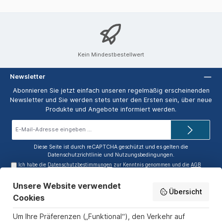
Kein Mindestbestellwert
Newsletter
Abonnieren Sie jetzt einfach unseren regelmäßig erscheinenden
Newsletter und Sie werden stets unter den Ersten sein, über neue
Produkte und Angebote informiert werden.
E-
Mail-
Adresse*
Diese Seite ist durch reCAPTCHA geschützt und es gelten die
Datenschutzrichtlinie
und
Nutzungsbedingungen
.
Ich habe die
Datenschutzbestimmungen
zur Kenntnis genommen und die
AGB
gelesen und bin mit ihnen einverstanden.
Unsere Website verwendet
Service-Hotline
Übersicht
Cookies
Informationen
Um Ihre Präferenzen („Funktional“), den Verkehr auf