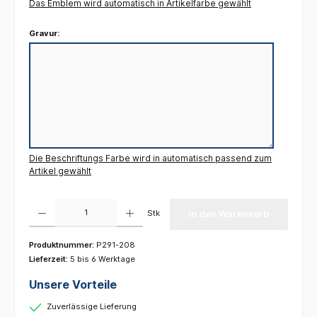
Das Emblem wird automatisch in Artikelfarbe gewählt
Gravur:
Die Beschriftungs Farbe wird in automatisch passend zum
Artikel gewählt
Produkt Anzahl: Gib den gewünschten Wert ein oder benutze die Schaltflächen um die 
Stk
In den Warenkorb
Produktnummer:
P291-208
Lieferzeit:
5 bis 6 Werktage
Unsere Vorteile
Zuverlässige Lieferung