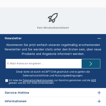
Kein Mindestbestellwert
Newsletter
Abonnieren Sie jetzt einfach unseren regelmäßig erscheinenden
Newsletter und Sie werden stets unter den Ersten sein, über neue
Produkte und Angebote informiert werden.
E-
Mail-
Adresse*
Diese Seite ist durch reCAPTCHA geschützt und es gelten die
Datenschutzrichtlinie
und
Nutzungsbedingungen
.
Ich habe die
Datenschutzbestimmungen
zur Kenntnis genommen und die
AGB
gelesen und bin mit ihnen einverstanden.
Service-Hotline
Informationen