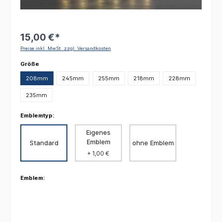
15,00 €*
Preise inkl. MwSt. zzgl. Versandkosten
auswählen
Größe
208mm
245mm
255mm
218mm
228mm
235mm
Emblemtyp:
Eigenes
Emblem
Standard
ohne Emblem
+ 1,00 €
Emblem: