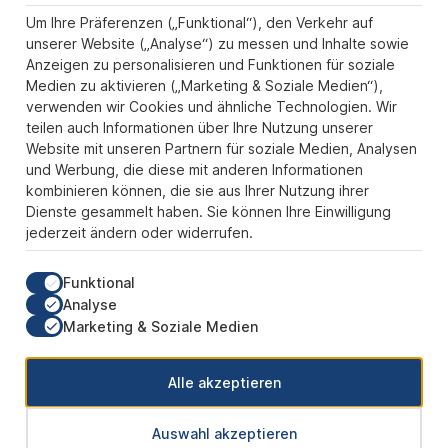
Informationen
Um Ihre Präferenzen („Funktional“), den Verkehr auf
Zahlungs- und Versandarten
unserer Website („Analyse“) zu messen und Inhalte sowie
Anzeigen zu personalisieren und Funktionen für soziale
Sicher Einkaufen
Medien zu aktivieren („Marketing & Soziale Medien“),
verwenden wir Cookies und ähnliche Technologien. Wir
Über uns
teilen auch Informationen über Ihre Nutzung unserer
Der Pokal & Vereinsbedarf Onlineshop PokalExpress in Marl ist
Website mit unseren Partnern für soziale Medien, Analysen
Ihr Spezialist für Pokale, Medaillen und Trophäen aus Glas und
und Werbung, die diese mit anderen Informationen
Resin, mit einem Fokus auf Säulenpokalen. Unser herausragender
kombinieren können, die sie aus Ihrer Nutzung ihrer
Kundenservice zeichnet sich durch Schnelligkeit und
Dienste gesammelt haben. Sie können Ihre Einwilligung
Zuverlässigkeit aus, um jedem Anlass gerecht zu werden. Wir
jederzeit ändern oder widerrufen.
verstehen die Bedeutung jedes besonderen Moments und bieten
neben einer breiten Produktvielfalt einen Service, der Ihre
Erwartungen übertrifft. Ob online oder in unserem Showroom, bei
Funktional
PokalExpress erwartet Sie Qualität, die begeistert, und ein
Analyse
Kundenerlebnis, das überzeugt.
Marketing & Soziale Medien
Unsere Communities
Alle akzeptieren
Auswahl akzeptieren