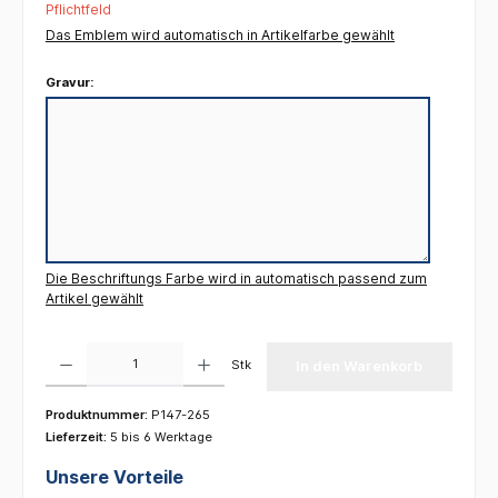
Pflichtfeld
Das Emblem wird automatisch in Artikelfarbe gewählt
Gravur:
Die Beschriftungs Farbe wird in automatisch passend zum
Artikel gewählt
Produkt Anzahl: Gib den gewünschten Wert ein oder benutze die Schaltflächen um die 
Stk
In den Warenkorb
Produktnummer:
P147-265
Lieferzeit:
5 bis 6 Werktage
Unsere Vorteile