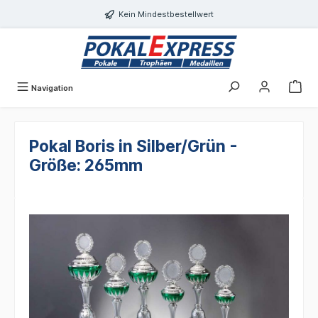
Einwilligungsdialog geöffnet
alt springen
Kein Mindestbestellwert
Navigation
Pokal Boris in Silber/Grün -
Größe: 265mm
Bildergalerie überspringen