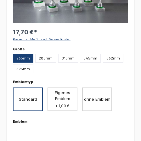
17,70 €*
Preise inkl. MwSt. zzgl. Versandkosten
auswählen
Größe
265mm
285mm
315mm
345mm
362mm
395mm
Emblemtyp:
Eigenes
Emblem
Standard
ohne Emblem
+ 1,00 €
Emblem: