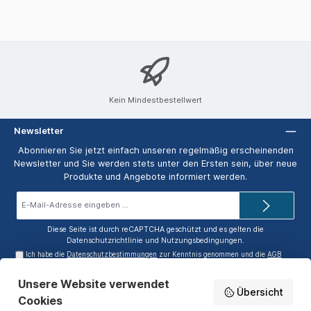
Kein Mindestbestellwert
Newsletter
Abonnieren Sie jetzt einfach unseren regelmäßig erscheinenden
Newsletter und Sie werden stets unter den Ersten sein, über neue
Produkte und Angebote informiert werden.
E-
Mail-
Adresse*
Diese Seite ist durch reCAPTCHA geschützt und es gelten die
Datenschutzrichtlinie
und
Nutzungsbedingungen
.
Ich habe die
Datenschutzbestimmungen
zur Kenntnis genommen und die
AGB
gelesen und bin mit ihnen einverstanden.
Unsere Website verwendet
Service-Hotline
Übersicht
Cookies