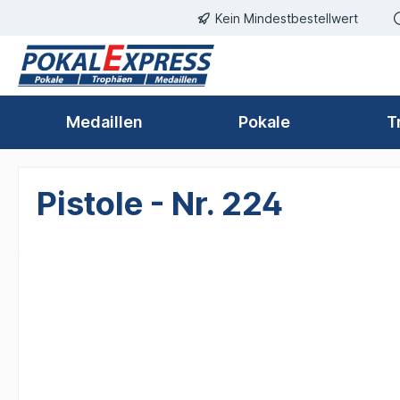
Einwilligungsdialog geöffnet
Kein Mindestbestellwert
springen
Zur Hauptnavigation springen
Medaillen
Pokale
T
Pistole - Nr. 224
Bildergalerie überspringen