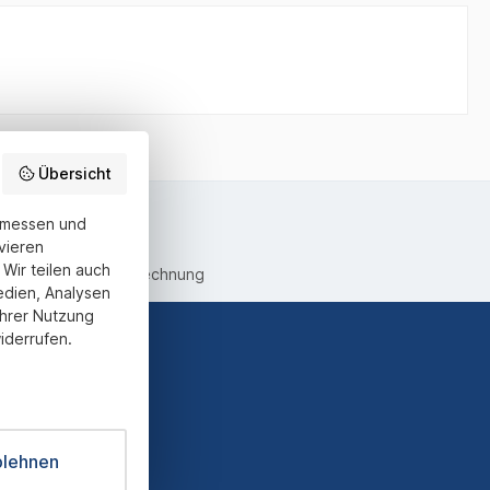
Übersicht
u messen und
vieren
Wir teilen auch
equemer Kauf auf Rechnung
edien, Analysen
Ihrer Nutzung
iderrufen.
ter und Sie
informiert
blehnen