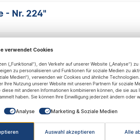
 - Nr. 224"
te verwendet Cookies
zen („Funktional“), den Verkehr auf unserer Website („Analyse“) z
eigen zu personalisieren und Funktionen für soziale Medien zu akti
ziale Medien“), verwenden wir Cookies und ähnliche Technologien. 
Fix und Fertig montiert
transparente Preisgestaltung
B
er Ihre Nutzung unserer Website mit unseren Partnern für soziale M
 diese mit anderen Informationen kombinieren können, die sie aus 
ammelt haben. Sie können Ihre Einwilligung jederzeit ändern oder w
Newsletter
Analyse
Marketing & Soziale Medien
 Sie jetzt einfach unseren regelmäßig erscheinenden Newslet
ets unter den Ersten sein, über neue Produkte und Angebote 
eptieren
Auswahl akzeptieren
Alle a
werden.