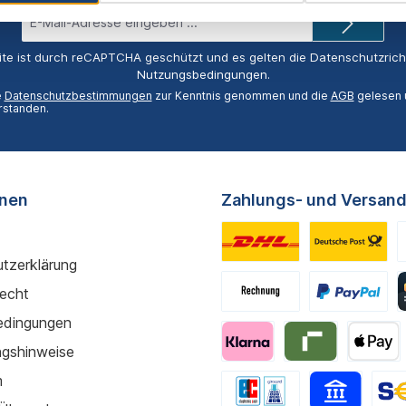
E-
Mail-
Adresse*
ite ist durch reCAPTCHA geschützt und es gelten die
Datenschutzricht
Nutzungsbedingungen
.
e
Datenschutzbestimmungen
zur Kenntnis genommen und die
AGB
gelesen u
rstanden.
onen
Zahlungs- und Versand
tzerklärung
recht
edingungen
gshinweise
m