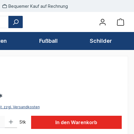
Bequemer Kauf auf Rechnung
ten
Fußball
Schilder
*
St. zzgl. Versandkosten
 Gib den gewünschten Wert ein oder benutze die Schaltflächen um die Anzah
Stk
In den Warenkorb