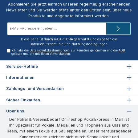
Abonnieren Sie jetzt einfach unseren regelmäßig erscheinenden
Newsletter und Sie werden stets unter den Ersten sein, über neue
Produkte und Angebote informiert werden.
E-
Mail-
Adresse*
Diese Seite ist durch reCAPTCHA geschützt und es gelten die
Datenschutzrichtlinie
und
Nutzungsbedingungen
.
Ich habe die
Datenschutzbestimmungen
zur Kenntnis genommen und die
AGB
gelesen und bin mit ihnen einverstanden.
Service-Hotline
Informationen
Zahlungs- und Versandarten
Sicher Einkaufen
Über uns
Der Pokal & Vereinsbedarf Onlineshop PokalExpress in Marl ist
Ihr Spezialist für Pokale, Medaillen und Trophäen aus Glas und
Resin, mit einem Fokus auf Säulenpokalen. Unser herausragender
Kundenservice zeichnet sich durch Schnelligkeit und