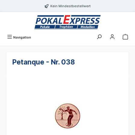
Einwilligungsdialog geöffnet
alt springen
Kein Mindestbestellwert
Navigation
Petanque - Nr. 038
Bildergalerie überspringen