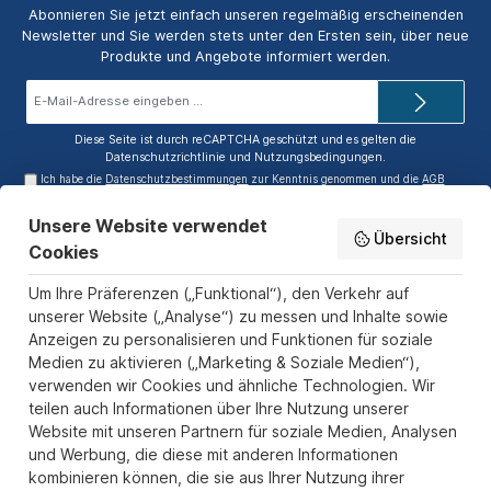
Abonnieren Sie jetzt einfach unseren regelmäßig erscheinenden
Newsletter und Sie werden stets unter den Ersten sein, über neue
Produkte und Angebote informiert werden.
E-
Mail-
Adresse*
Diese Seite ist durch reCAPTCHA geschützt und es gelten die
Datenschutzrichtlinie
und
Nutzungsbedingungen
.
Ich habe die
Datenschutzbestimmungen
zur Kenntnis genommen und die
AGB
gelesen und bin mit ihnen einverstanden.
Unsere Website verwendet
Service-Hotline
Übersicht
Cookies
Informationen
Um Ihre Präferenzen („Funktional“), den Verkehr auf
Zahlungs- und Versandarten
unserer Website („Analyse“) zu messen und Inhalte sowie
Anzeigen zu personalisieren und Funktionen für soziale
Sicher Einkaufen
Medien zu aktivieren („Marketing & Soziale Medien“),
verwenden wir Cookies und ähnliche Technologien. Wir
Über uns
teilen auch Informationen über Ihre Nutzung unserer
Der Pokal & Vereinsbedarf Onlineshop PokalExpress in Marl ist
Website mit unseren Partnern für soziale Medien, Analysen
Ihr Spezialist für Pokale, Medaillen und Trophäen aus Glas und
und Werbung, die diese mit anderen Informationen
Resin, mit einem Fokus auf Säulenpokalen. Unser herausragender
kombinieren können, die sie aus Ihrer Nutzung ihrer
Kundenservice zeichnet sich durch Schnelligkeit und