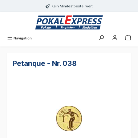
Einwilligungsdialog geöffnet
alt springen
Kein Mindestbestellwert
Navigation
Petanque - Nr. 038
Bildergalerie überspringen