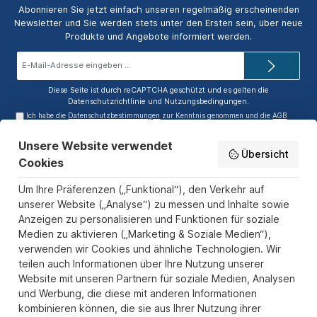
Abonnieren Sie jetzt einfach unseren regelmäßig erscheinenden
Newsletter und Sie werden stets unter den Ersten sein, über neue
Produkte und Angebote informiert werden.
E-
Mail-
Adresse*
Diese Seite ist durch reCAPTCHA geschützt und es gelten die
Datenschutzrichtlinie
und
Nutzungsbedingungen
.
Ich habe die
Datenschutzbestimmungen
zur Kenntnis genommen und die
AGB
gelesen und bin mit ihnen einverstanden.
Unsere Website verwendet
Service-Hotline
Übersicht
Cookies
Informationen
Um Ihre Präferenzen („Funktional“), den Verkehr auf
Zahlungs- und Versandarten
unserer Website („Analyse“) zu messen und Inhalte sowie
Anzeigen zu personalisieren und Funktionen für soziale
Sicher Einkaufen
Medien zu aktivieren („Marketing & Soziale Medien“),
verwenden wir Cookies und ähnliche Technologien. Wir
Über uns
teilen auch Informationen über Ihre Nutzung unserer
Der Pokal & Vereinsbedarf Onlineshop PokalExpress in Marl ist
Website mit unseren Partnern für soziale Medien, Analysen
Ihr Spezialist für Pokale, Medaillen und Trophäen aus Glas und
und Werbung, die diese mit anderen Informationen
Resin, mit einem Fokus auf Säulenpokalen. Unser herausragender
kombinieren können, die sie aus Ihrer Nutzung ihrer
Kundenservice zeichnet sich durch Schnelligkeit und