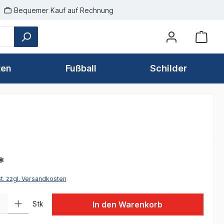
Bequemer Kauf auf Rechnung
ten
Fußball
Schilder
*
St. zzgl. Versandkosten
 Gib den gewünschten Wert ein oder benutze die Schaltflächen um die Anzah
Stk
In den Warenkorb