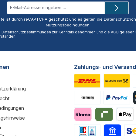
E-
Mail-
Adresse*
ite ist durch reCAPTCHA geschützt und es gelten die
Datenschutzricht
Nutzungsbedingungen
.
e
Datenschutzbestimmungen
zur Kenntnis genommen und die
AGB
gelesen u
rstanden.
onen
Zahlungs- und Versand
tzerklärung
recht
edingungen
gshinweise
m