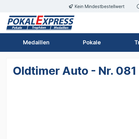
Kein Mindestbestellwert
springen
Zur Hauptnavigation springen
Medaillen
Pokale
T
Oldtimer Auto - Nr. 081
Bildergalerie überspringen