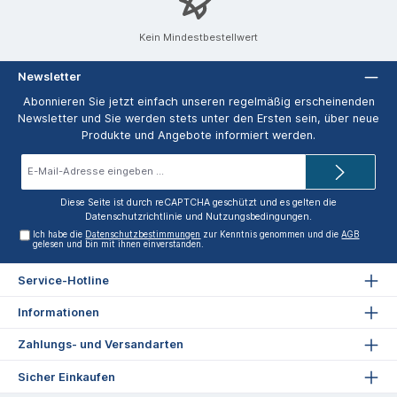
Kein Mindestbestellwert
Newsletter
Abonnieren Sie jetzt einfach unseren regelmäßig erscheinenden
Newsletter und Sie werden stets unter den Ersten sein, über neue
Produkte und Angebote informiert werden.
E-
Mail-
Adresse*
Diese Seite ist durch reCAPTCHA geschützt und es gelten die
Datenschutzrichtlinie
und
Nutzungsbedingungen
.
Ich habe die
Datenschutzbestimmungen
zur Kenntnis genommen und die
AGB
gelesen und bin mit ihnen einverstanden.
Service-Hotline
Informationen
Zahlungs- und Versandarten
Sicher Einkaufen