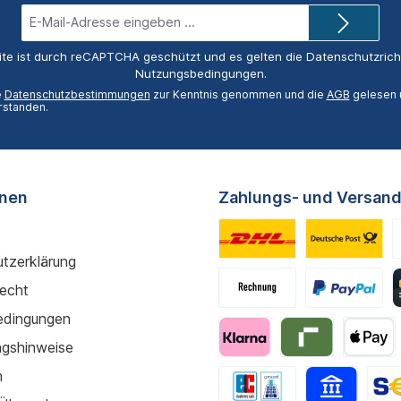
E-
Mail-
Adresse*
ite ist durch reCAPTCHA geschützt und es gelten die
Datenschutzricht
Nutzungsbedingungen
.
e
Datenschutzbestimmungen
zur Kenntnis genommen und die
AGB
gelesen u
rstanden.
onen
Zahlungs- und Versand
tzerklärung
recht
edingungen
gshinweise
m