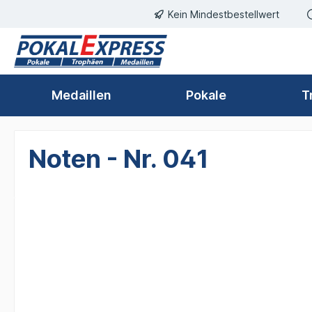
Kein Mindestbestellwert
springen
Zur Hauptnavigation springen
Medaillen
Pokale
T
Noten - Nr. 041
Bildergalerie überspringen