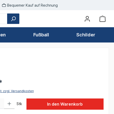
Bequemer Kauf auf Rechnung
ten
Fußball
Schilder
*
St. zzgl. Versandkosten
 Gib den gewünschten Wert ein oder benutze die Schaltflächen um die Anzah
Stk
In den Warenkorb