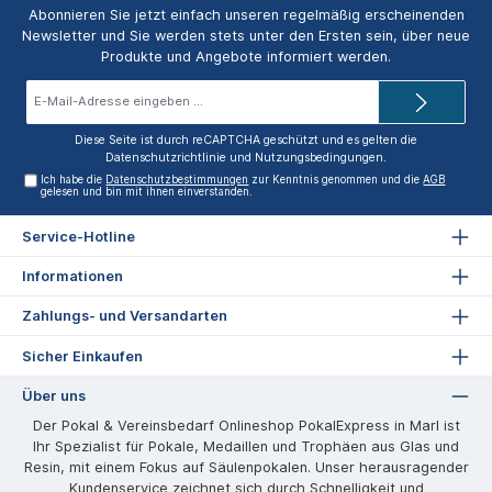
Abonnieren Sie jetzt einfach unseren regelmäßig erscheinenden
Newsletter und Sie werden stets unter den Ersten sein, über neue
Produkte und Angebote informiert werden.
E-
Mail-
Adresse*
Diese Seite ist durch reCAPTCHA geschützt und es gelten die
Datenschutzrichtlinie
und
Nutzungsbedingungen
.
Ich habe die
Datenschutzbestimmungen
zur Kenntnis genommen und die
AGB
gelesen und bin mit ihnen einverstanden.
Service-Hotline
Informationen
Zahlungs- und Versandarten
Sicher Einkaufen
Über uns
Der Pokal & Vereinsbedarf Onlineshop PokalExpress in Marl ist
Ihr Spezialist für Pokale, Medaillen und Trophäen aus Glas und
Resin, mit einem Fokus auf Säulenpokalen. Unser herausragender
Kundenservice zeichnet sich durch Schnelligkeit und