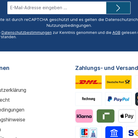
E-
Mail-
Adresse*
ite ist durch reCAPTCHA geschützt und es gelten die
Datenschutzricht
Nutzungsbedingungen
.
e
Datenschutzbestimmungen
zur Kenntnis genommen und die
AGB
gelesen u
rstanden.
onen
Zahlungs- und Versand
tzerklärung
recht
edingungen
gshinweise
m