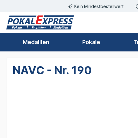
Kein Mindestbestellwert
springen
Zur Hauptnavigation springen
Medaillen
Pokale
T
NAVC - Nr. 190
Bildergalerie überspringen