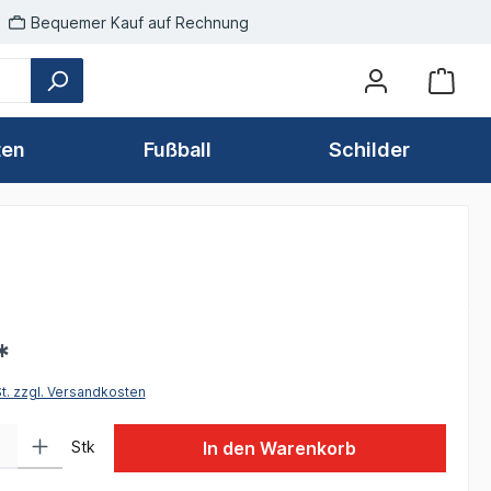
Bequemer Kauf auf Rechnung
ten
Fußball
Schilder
*
St. zzgl. Versandkosten
 Gib den gewünschten Wert ein oder benutze die Schaltflächen um die Anzah
Stk
In den Warenkorb