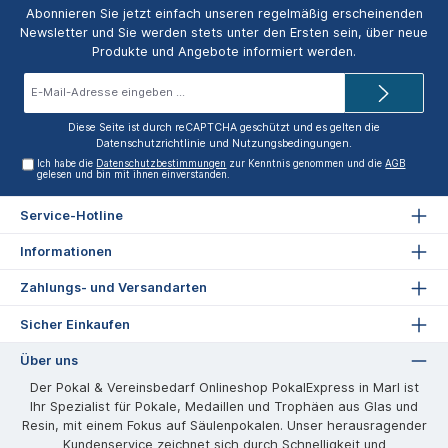
Abonnieren Sie jetzt einfach unseren regelmäßig erscheinenden
Newsletter und Sie werden stets unter den Ersten sein, über neue
Produkte und Angebote informiert werden.
E-
Mail-
Adresse*
Diese Seite ist durch reCAPTCHA geschützt und es gelten die
Datenschutzrichtlinie
und
Nutzungsbedingungen
.
Ich habe die
Datenschutzbestimmungen
zur Kenntnis genommen und die
AGB
gelesen und bin mit ihnen einverstanden.
Service-Hotline
Informationen
Zahlungs- und Versandarten
Sicher Einkaufen
Über uns
Der Pokal & Vereinsbedarf Onlineshop PokalExpress in Marl ist
Ihr Spezialist für Pokale, Medaillen und Trophäen aus Glas und
Resin, mit einem Fokus auf Säulenpokalen. Unser herausragender
Kundenservice zeichnet sich durch Schnelligkeit und