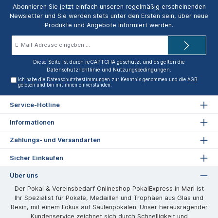
Abonnieren Sie jetzt einfach unseren regelmäßig erscheinenden
Newsletter und Sie werden stets unter den Ersten sein, über neue
Produkte und Angebote informiert werden.
E-
Mail-
Adresse*
Diese Seite ist durch reCAPTCHA geschützt und es gelten die
Datenschutzrichtlinie
und
Nutzungsbedingungen
.
Ich habe die
Datenschutzbestimmungen
zur Kenntnis genommen und die
AGB
gelesen und bin mit ihnen einverstanden.
Service-Hotline
Informationen
Zahlungs- und Versandarten
Sicher Einkaufen
Über uns
Der Pokal & Vereinsbedarf Onlineshop PokalExpress in Marl ist
Ihr Spezialist für Pokale, Medaillen und Trophäen aus Glas und
Resin, mit einem Fokus auf Säulenpokalen. Unser herausragender
Kundenservice zeichnet sich durch Schnelligkeit und