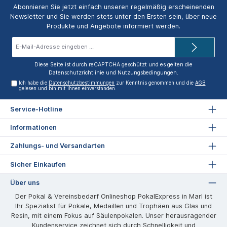
Abonnieren Sie jetzt einfach unseren regelmäßig erscheinenden
Newsletter und Sie werden stets unter den Ersten sein, über neue
Produkte und Angebote informiert werden.
E-
Mail-
Adresse*
Diese Seite ist durch reCAPTCHA geschützt und es gelten die
Datenschutzrichtlinie
und
Nutzungsbedingungen
.
Ich habe die
Datenschutzbestimmungen
zur Kenntnis genommen und die
AGB
gelesen und bin mit ihnen einverstanden.
Service-Hotline
Informationen
Zahlungs- und Versandarten
Sicher Einkaufen
Über uns
Der Pokal & Vereinsbedarf Onlineshop PokalExpress in Marl ist
Ihr Spezialist für Pokale, Medaillen und Trophäen aus Glas und
Resin, mit einem Fokus auf Säulenpokalen. Unser herausragender
Kundenservice zeichnet sich durch Schnelligkeit und