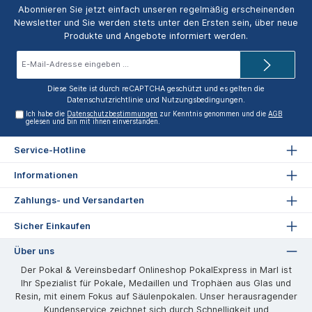
Abonnieren Sie jetzt einfach unseren regelmäßig erscheinenden
Newsletter und Sie werden stets unter den Ersten sein, über neue
Produkte und Angebote informiert werden.
E-
Mail-
Adresse*
Diese Seite ist durch reCAPTCHA geschützt und es gelten die
Datenschutzrichtlinie
und
Nutzungsbedingungen
.
Ich habe die
Datenschutzbestimmungen
zur Kenntnis genommen und die
AGB
gelesen und bin mit ihnen einverstanden.
Service-Hotline
Informationen
Zahlungs- und Versandarten
Sicher Einkaufen
Über uns
Der Pokal & Vereinsbedarf Onlineshop PokalExpress in Marl ist
Ihr Spezialist für Pokale, Medaillen und Trophäen aus Glas und
Resin, mit einem Fokus auf Säulenpokalen. Unser herausragender
Kundenservice zeichnet sich durch Schnelligkeit und