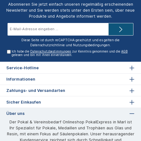
Abonnieren Sie jetzt einfach unseren regelmäßig erscheinenden
Newsletter und Sie werden stets unter den Ersten sein, über neue
Produkte und Angebote informiert werden.
E-
Mail-
Adresse*
Diese Seite ist durch reCAPTCHA geschützt und es gelten die
Datenschutzrichtlinie
und
Nutzungsbedingungen
.
Ich habe die
Datenschutzbestimmungen
zur Kenntnis genommen und die
AGB
gelesen und bin mit ihnen einverstanden.
Service-Hotline
Informationen
Zahlungs- und Versandarten
Sicher Einkaufen
Über uns
Der Pokal & Vereinsbedarf Onlineshop PokalExpress in Marl ist
Ihr Spezialist für Pokale, Medaillen und Trophäen aus Glas und
Resin, mit einem Fokus auf Säulenpokalen. Unser herausragender
Kundenservice zeichnet sich durch Schnelligkeit und