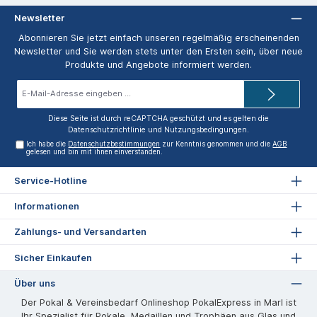
Newsletter
Abonnieren Sie jetzt einfach unseren regelmäßig erscheinenden
Newsletter und Sie werden stets unter den Ersten sein, über neue
Produkte und Angebote informiert werden.
E-
Mail-
Adresse*
Diese Seite ist durch reCAPTCHA geschützt und es gelten die
Datenschutzrichtlinie
und
Nutzungsbedingungen
.
Ich habe die
Datenschutzbestimmungen
zur Kenntnis genommen und die
AGB
gelesen und bin mit ihnen einverstanden.
Service-Hotline
Informationen
Zahlungs- und Versandarten
Sicher Einkaufen
Über uns
Der Pokal & Vereinsbedarf Onlineshop PokalExpress in Marl ist
Ihr Spezialist für Pokale, Medaillen und Trophäen aus Glas und